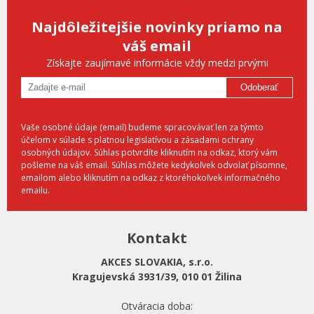
Najdôležitejšie novinky priamo na
váš email
Získajte zaujímavé informácie vždy medzi prvými
Odoberať
Vaše osobné údaje (email) budeme spracovávať len za týmto
účelom v súlade s platnou legislatívou a zásadami ochrany
osobných údajov. Súhlas potvrdíte kliknutím na odkaz, ktorý vám
pošleme na váš email. Súhlas môžete kedykoľvek odvolať písomne,
emailom alebo kliknutím na odkaz z ktoréhokoľvek informačného
emailu.
Kontakt
AKCES SLOVAKIA, s.r.o.
Kragujevská 3931/39, 010 01 Žilina
Otváracia doba: