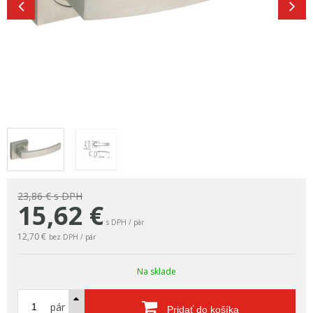
23,86 €
s DPH
15,62
€
s DPH / pár
12,70 €
bez DPH / pár
Na sklade
pár
Pridať do košíka