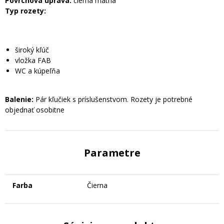
Povrchová úprava:
čierna matná
Typ rozety:
široký kľúč
vložka FAB
WC a kúpeľňa
Balenie:
Pár kľučiek s príslušenstvom. Rozety je potrebné
objednať osobitne
Parametre
Farba
Čierna