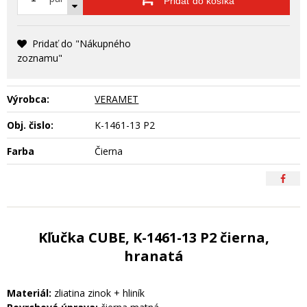
Pridať do košíka
Pridať do "Nákupného
zoznamu"
Výrobca:
VERAMET
Obj. čislo:
K-1461-13 P2
Farba
Čierna
Kľučka CUBE, K-1461-13 P2 čierna,
hranatá
Materiál:
zliatina zinok + hliník