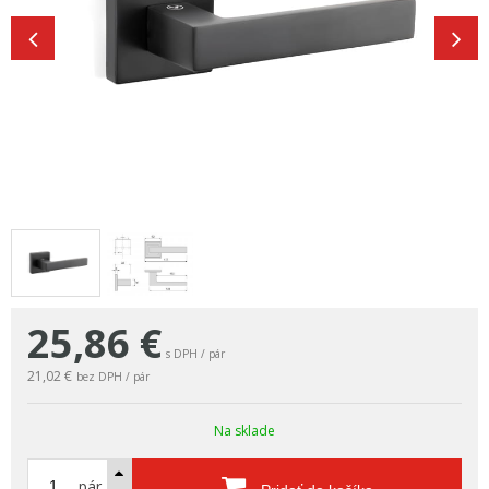
25,86
€
s DPH / pár
21,02 €
bez DPH / pár
Na sklade
pár