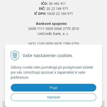
IČO:
36 442 411
DIČ:
20 22 166 971
IČ DPH:
SK20 22 166 971
Bankové spojenie:
SK08 1111 0000 0066 2779 2010
UniCredit Bank, a. s.
SK31 1100 0000 0029 2786 0750
Tatra banka, a. s.
Vaše nastavenie cookies
Všetko o nákupe
Súbory cookie nám pomáhajú pri poskytovaní služieb
Obchodné podmienky
pre vás. Umožňujú spoznať a zapamätať si vaše
Ochrana osobných údajov
preferencie.
Reklamačný poriadok
Doprava a platba
Prijať
Registrácia veľkoobchod
Nastaviť
© 2026 HRANY.SK •
NextShop
&
e-shop Pohoda Connector
by
NextCom s.r.o.