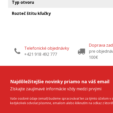
Typ otvoru
Rozteč štítu kľučky
Doprava za
Telefonické objednávky
pre objedná
+421 918 492 777
100€
Najdôležitejšie novinky priamo na váš email
Získajte zaujímavé informácie vždy medzi prvými
Vaše osobné údaje (email) budeme spracovávať len za týmto účelom v sú
kedykoľvek odvolať písomne, emailom alebo kliknutím na odkaz z ktor