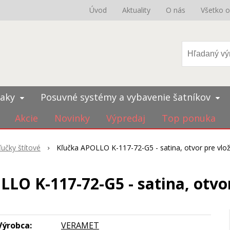
Úvod
Aktuality
O nás
Všetko 
iaky
Posuvné systémy a vybavenie šatníkov
Akcie
Novinky
Výpredaj
Top ponuka
ľučky štítové
Kľučka APOLLO K-117-72-G5 - satina, otvor pre vlo
LO K-117-72-G5 - satina, otvo
Výrobca:
VERAMET