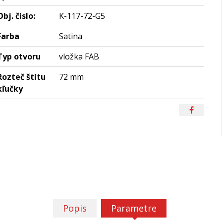
Obj. čislo:
K-117-72-G5
Farba
Satina
Typ otvoru
vložka FAB
Rozteč štítu
72 mm
kľučky
Popis
Parametre