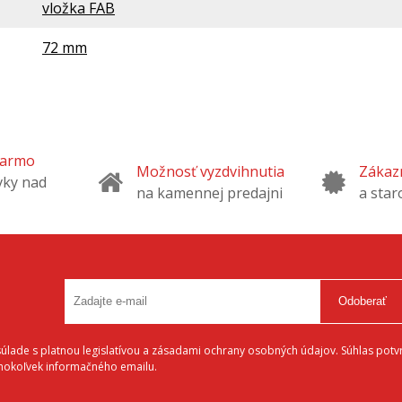
vložka FAB
72 mm
darmo
Možnosť vyzdvihnutia
Zákazn
vky nad
na kamennej predajni
a star
Odoberať
lade s platnou legislatívou a zásadami ochrany osobných údajov. Súhlas potvr
éhokoľvek informačného emailu.