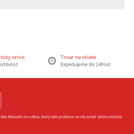
ícky servis
Tovar na sklade
ostlivosť
Expedujeme do 24hod.
díte kliknutím na odkaz, ktorý vám pošleme na váš email. Súhlas môžete