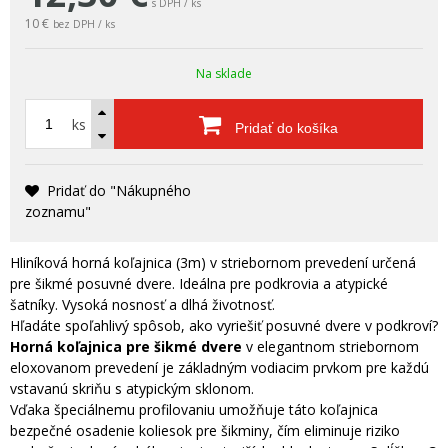
s DPH / ks
10 €
bez DPH / ks
Na sklade
ks
Pridať do košíka
Pridať do "Nákupného
zoznamu"
Hliníková horná koľajnica (3m) v striebornom prevedení určená
pre šikmé posuvné dvere. Ideálna pre podkrovia a atypické
šatníky. Vysoká nosnosť a dlhá životnosť.
Hľadáte spoľahlivý spôsob, ako vyriešiť posuvné dvere v podkroví?
Horná koľajnica pre šikmé dvere
v elegantnom striebornom
eloxovanom prevedení je základným vodiacim prvkom pre každú
vstavanú skriňu s atypickým sklonom.
Vďaka špeciálnemu profilovaniu umožňuje táto koľajnica
bezpečné osadenie koliesok pre šikminy, čím eliminuje riziko