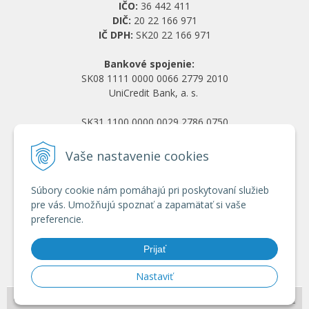
IČO:
36 442 411
DIČ:
20 22 166 971
IČ DPH:
SK20 22 166 971
Bankové spojenie:
SK08 1111 0000 0066 2779 2010
UniCredit Bank, a. s.
SK31 1100 0000 0029 2786 0750
Tatra banka, a. s.
Vaše nastavenie cookies
Všetko o nákupe
Súbory cookie nám pomáhajú pri poskytovaní služieb
Obchodné podmienky
pre vás. Umožňujú spoznať a zapamätať si vaše
Ochrana osobných údajov
preferencie.
Reklamačný poriadok
Doprava a platba
Prijať
Registrácia veľkoobchod
Nastaviť
© 2026 HRANY.SK •
NextShop
&
e-shop Pohoda Connector
by
NextCom s.r.o.