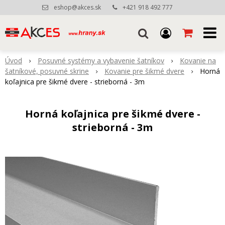
eshop@akces.sk
+421 918 492 777
Úvod
Posuvné systémy a vybavenie šatníkov
Kovanie na
šatníkové, posuvné skrine
Kovanie pre šikmé dvere
Horná
koľajnica pre šikmé dvere - strieborná - 3m
Horná koľajnica pre šikmé dvere -
strieborná - 3m