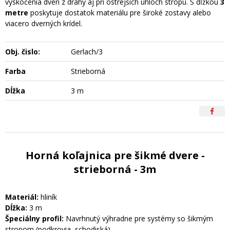
vyskočenia dverí z dráhy aj pri ostrejších uhloch stropu. S dĺžkou
3
metre
poskytuje dostatok materiálu pre široké zostavy alebo
viacero dverných krídel.
Obj. čislo:
Gerlach/3
Farba
Strieborná
Dĺžka
3 m
Horná koľajnica pre šikmé dvere -
strieborná - 3m
Materiál:
hliník
Dĺžka:
3 m
Špeciálny profil:
Navrhnutý výhradne pre systémy so šikmým
stropom (podkrovia, schodiská).