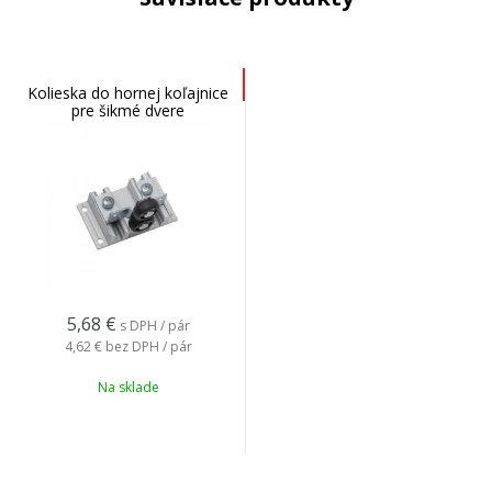
Kolieska do hornej koľajnice
pre šikmé dvere
5,68
€
s DPH / pár
4,62 €
bez DPH / pár
Na sklade