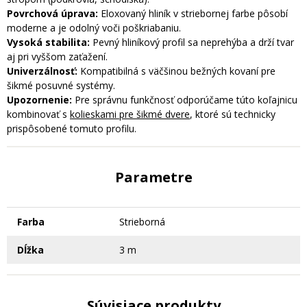
Povrchová úprava:
Eloxovaný hliník v striebornej farbe pôsobí
moderne a je odolný voči poškriabaniu.
Vysoká stabilita:
Pevný hliníkový profil sa neprehýba a drží tvar
aj pri vyššom zaťažení.
Univerzálnosť:
Kompatibilná s väčšinou bežných kovaní pre
šikmé posuvné systémy.
Upozornenie:
Pre správnu funkčnosť odporúčame túto koľajnicu
kombinovať s
kolieskami pre šikmé dvere
, ktoré sú technicky
prispôsobené tomuto profilu.
Parametre
Farba
Strieborná
Dĺžka
3 m
Súvisiace produkty