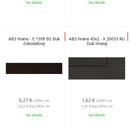
Na sklade
Na sklade
ABS hrana - E 1599 BS Buk
ABS hrana 43x2 - X 20033 RU
čokoládový
Dub tmavý
0,27
€
1,62
€
s DPH / m
s DPH / m
0,22 €
bez DPH / m
1,31 €
bez DPH / m
Na sklade
Na sklade