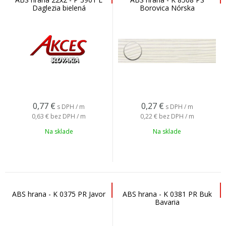
Daglezia bielená
Borovica Nórska
0,77
€
0,27
€
s DPH / m
s DPH / m
0,63 €
bez DPH / m
0,22 €
bez DPH / m
Na sklade
Na sklade
ABS hrana - K 0375 PR Javor
ABS hrana - K 0381 PR Buk
Bavaria