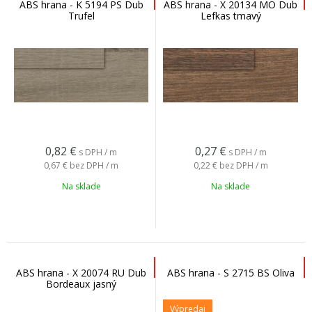
ABS hrana - K 5194 PS Dub
ABS hrana - X 20134 MO Dub
Trufel
Lefkas tmavý
0,82
€
0,27
€
s DPH / m
s DPH / m
0,67 €
bez DPH / m
0,22 €
bez DPH / m
Na sklade
Na sklade
ABS hrana - X 20074 RU Dub
ABS hrana - S 2715 BS Oliva
Bordeaux jasný
Výpredaj