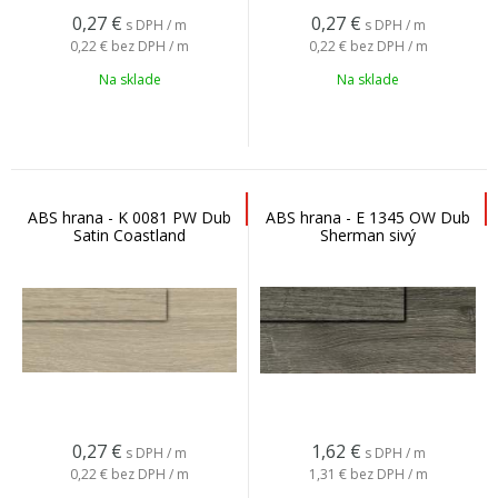
0,27
€
0,27
€
s DPH / m
s DPH / m
0,22 €
bez DPH / m
0,22 €
bez DPH / m
Na sklade
Na sklade
ABS hrana - K 0081 PW Dub
ABS hrana - E 1345 OW Dub
Satin Coastland
Sherman sivý
0,27
€
1,62
€
s DPH / m
s DPH / m
0,22 €
bez DPH / m
1,31 €
bez DPH / m