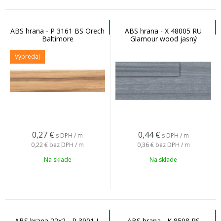
ABS hrana - P 3161 BS Orech
ABS hrana - X 48005 RU
Baltimore
Glamour wood jasný
Výpredaj
0,27
€
0,44
€
s DPH / m
s DPH / m
0,22 €
bez DPH / m
0,36 €
bez DPH / m
Na sklade
Na sklade
ABS hrana 22x2 - P 3901 L
ABS hrana - K 8508 PS