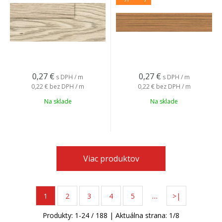
0,27
€
0,27
€
s DPH / m
s DPH / m
0,22 €
bez DPH / m
0,22 €
bez DPH / m
Na sklade
Na sklade
Viac produktov
…
1
2
3
4
5
>|
Produkty:
1
-
24
/
188
| Aktuálna strana:
1
/
8