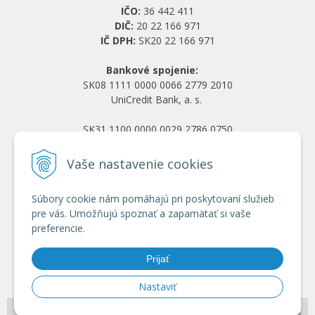
IČO:
36 442 411
DIČ:
20 22 166 971
IČ DPH:
SK20 22 166 971
Bankové spojenie:
SK08 1111 0000 0066 2779 2010
UniCredit Bank, a. s.
SK31 1100 0000 0029 2786 0750
Tatra banka, a. s.
Vaše nastavenie cookies
Všetko o nákupe
Súbory cookie nám pomáhajú pri poskytovaní služieb
Obchodné podmienky
pre vás. Umožňujú spoznať a zapamätať si vaše
Ochrana osobných údajov
preferencie.
Reklamačný poriadok
Doprava a platba
Prijať
Registrácia veľkoobchod
Nastaviť
© 2026 HRANY.SK •
NextShop
&
e-shop Pohoda Connector
by
NextCom s.r.o.