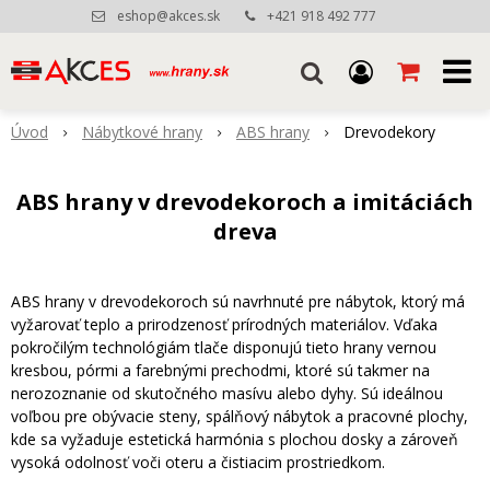
eshop@akces.sk
+421 918 492 777
Úvod
Nábytkové hrany
ABS hrany
Drevodekory
ABS hrany v drevodekoroch a imitáciách
dreva
ABS hrany v drevodekoroch sú navrhnuté pre nábytok, ktorý má
vyžarovať teplo a prirodzenosť prírodných materiálov. Vďaka
pokročilým technológiám tlače disponujú tieto hrany vernou
kresbou, pórmi a farebnými prechodmi, ktoré sú takmer na
nerozoznanie od skutočného masívu alebo dyhy. Sú ideálnou
voľbou pre obývacie steny, spálňový nábytok a pracovné plochy,
kde sa vyžaduje estetická harmónia s plochou dosky a zároveň
vysoká odolnosť voči oteru a čistiacim prostriedkom.