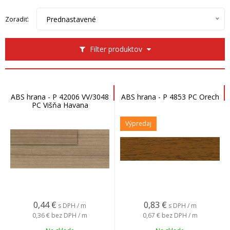
Prednastavené
Zoradiť:
Filter produktov
ABS hrana - P 42006 VV/3048
ABS hrana - P 4853 PC Orech
PC Višňa Havana
Výpredaj
0,44
€
0,83
€
s DPH / m
s DPH / m
0,36 €
bez DPH / m
0,67 €
bez DPH / m