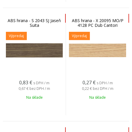
ABS hrana - S 2043 SJ Jaseň
ABS hrana - X 20095 MO/P
Suita
4128 PC Dub Cantori
Výpredaj
Výpredaj
0,83
€
0,27
€
s DPH / m
s DPH / m
0,67 €
bez DPH / m
0,22 €
bez DPH / m
Na sklade
Na sklade