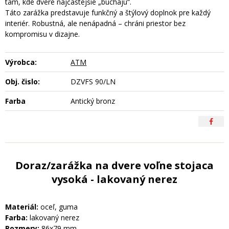
tam, kde dvere najčastejšie „buchajú“.
Táto zarážka predstavuje funkčný a štýlový doplnok pre každý
interiér. Robustná, ale nenápadná – chráni priestor bez
kompromisu v dizajne.
Výrobca:
ATM
Obj. čislo:
DZVFS 90/LN
Farba
Antický bronz
Doraz/zarážka na dvere voľne stojaca
vysoká - lakovaný nerez
Materiál:
oceľ, guma
Farba:
lakovaný nerez
Rozmery:
86x79 mm