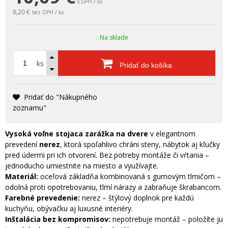
s DPH / ks
8,20 €
bez DPH / ks
Na sklade
ks
Pridať do košíka
Pridať do "Nákupného
zoznamu"
Vysoká voľne stojaca zarážka na dvere
v elegantnom
prevedení
nerez
, ktorá spoľahlivo chráni steny, nábytok aj kľučky
pred údermi pri ich otvorení. Bez potreby montáže či vŕtania –
jednoducho umiestnite na miesto a využívajte.
Materiál:
oceľová základňa kombinovaná s gumovým tlmičom –
odolná proti opotrebovaniu, tlmí nárazy a zabraňuje škrabancom.
Farebné prevedenie:
nerez – štýlový doplnok pre každú
kuchyňu, obývačku aj luxusné interiéry.
Inštalácia bez kompromisov:
nepotrebuje montáž – položíte ju