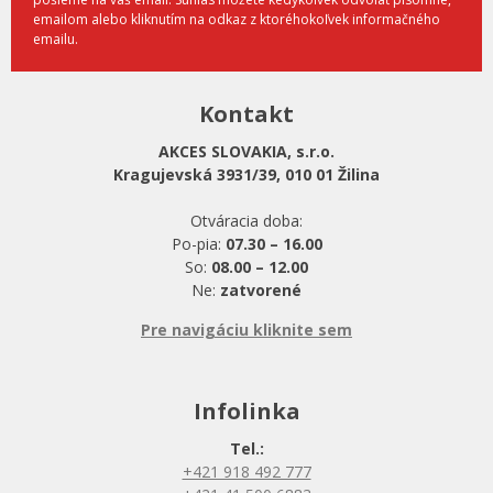
emailom alebo kliknutím na odkaz z ktoréhokoľvek informačného
emailu.
Kontakt
AKCES SLOVAKIA, s.r.o.
Kragujevská 3931/39, 010 01 Žilina
Otváracia doba:
Po-pia:
07.30 – 16.00
So:
08.00 – 12.00
Ne:
zatvorené
Pre navigáciu kliknite sem
Infolinka
Tel.:
+421 918 492 777