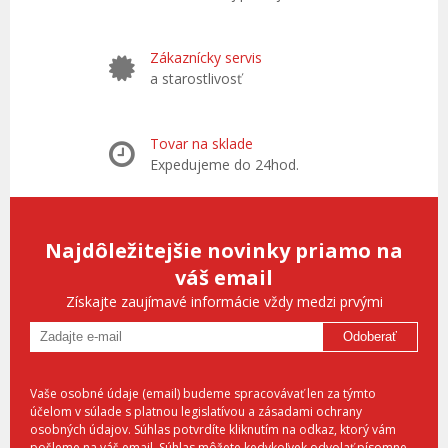
Zákaznícky servis
a starostlivosť
Tovar na sklade
Expedujeme do 24hod.
Najdôležitejšie novinky priamo na
váš email
Získajte zaujímavé informácie vždy medzi prvými
Odoberať
Vaše osobné údaje (email) budeme spracovávať len za týmto
účelom v súlade s platnou legislatívou a zásadami ochrany
osobných údajov. Súhlas potvrdíte kliknutím na odkaz, ktorý vám
pošleme na váš email. Súhlas môžete kedykoľvek odvolať písomne,