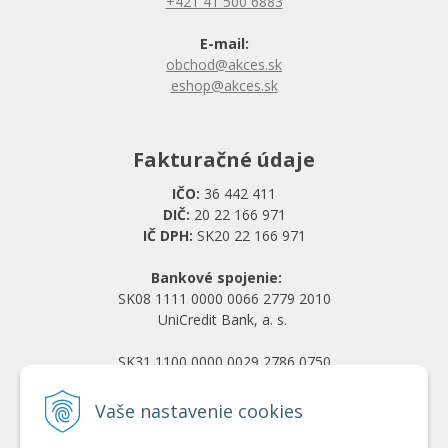
+421 41 500 6883
E-mail:
obchod@akces.sk
eshop@akces.sk
Fakturačné údaje
IČO:
36 442 411
DIČ:
20 22 166 971
IČ DPH:
SK20 22 166 971
Bankové spojenie:
SK08 1111 0000 0066 2779 2010
UniCredit Bank, a. s.
SK31 1100 0000 0029 2786 0750
Tatra banka, a. s.
Vaše nastavenie cookies
Všetko o nákupe