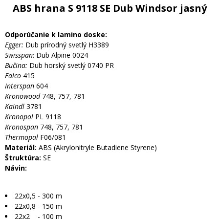
ABS hrana S 9118 SE Dub Windsor jasný
Odporúčanie k lamino doske:
Egger:
Dub prírodný svetlý H3389
Swisspan
: Dub Alpine 0024
Bučina:
Dub horský svetlý 0740 PR
Falco
415
Interspan
604
Kronowood
748, 757, 781
Kaindl
3781
Kronopol
PL 9118
Kronospan
748, 757, 781
Thermopal
F06/081
Materiál:
ABS (Akrylonitryle Butadiene Styrene)
Štruktúra:
SE
Návin:
22x0,5 - 300 m
22x0,8 - 150 m
22x2 - 100 m