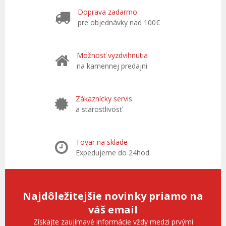
Doprava zadarmo
pre objednávky nad 100€
Možnosť vyzdvihnutia
na kamennej predajni
Zákaznícky servis
a starostlivosť
Tovar na sklade
Expedujeme do 24hod.
Najdôležitejšie novinky priamo na
váš email
Získajte zaujímavé informácie vždy medzi prvými