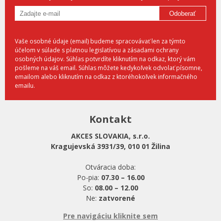
Odoberať
Vaše osobné údaje (email) budeme spracovávať len za týmto
účelom v súlade s platnou legislatívou a zásadami ochrany
osobných údajov. Súhlas potvrdíte kliknutím na odkaz, ktorý vám
pošleme na váš email. Súhlas môžete kedykoľvek odvolať písomne,
emailom alebo kliknutím na odkaz z ktoréhokoľvek informačného
emailu.
Kontakt
AKCES SLOVAKIA, s.r.o.
Kragujevská 3931/39, 010 01 Žilina
Otváracia doba:
Po-pia:
07.30 – 16.00
So:
08.00 – 12.00
Ne:
zatvorené
Pre navigáciu kliknite sem