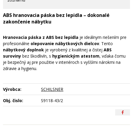
ABS hranovacia páska bez lepidla – dokonalé
zakončenie nábytku
Hranovacia páska z ABS bez lepidla
je ideálnym riešením pre
profesionálne
olepovanie nábytkových dielcov
. Tento
nábytkový doplnok
je vyrobený z kvalitnej a čistej
ABS
suroviny
bez škodlivín, s
hygienickým atestom
, vďaka čomu
je bezpečný aj pre použitie v interiéroch s vyššími nárokmi na
zdravie a hygienu.
Výrobca:
SCHILSNER
Obj. čislo:
S9118-43/2