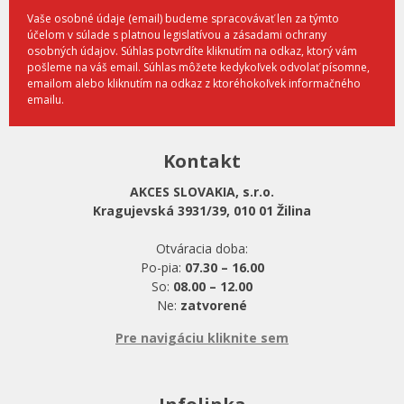
Vaše osobné údaje (email) budeme spracovávať len za týmto
účelom v súlade s platnou legislatívou a zásadami ochrany
osobných údajov. Súhlas potvrdíte kliknutím na odkaz, ktorý vám
pošleme na váš email. Súhlas môžete kedykoľvek odvolať písomne,
emailom alebo kliknutím na odkaz z ktoréhokoľvek informačného
emailu.
Kontakt
AKCES SLOVAKIA, s.r.o.
Kragujevská 3931/39, 010 01 Žilina
Otváracia doba:
Po-pia:
07.30 – 16.00
So:
08.00 – 12.00
Ne:
zatvorené
Pre navigáciu kliknite sem