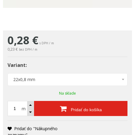
0,28
€
s DPH / m
0,23 €
bez DPH / m
Variant:
22x0,8 mm
Na sklade
m
Pridať do košíka
Pridať do "Nákupného
zoznamu"