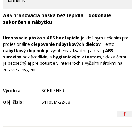
ABS hranovacia páska bez lepidla – dokonalé
zakončenie nábytku
Hranovacia páska z ABS bez lepidla
je ideálnym riešením pre
profesionálne
olepovanie nábytkových dielcov
. Tento
nábytkový doplnok
je vyrobený z kvalitnej a čistej
ABS
suroviny
bez škodlivín, s
hygienickým atestom
, vďaka čomu
je bezpečný aj pre použitie v interiéroch s vyššími nárokmi na
zdravie a hygienu.
Výrobca:
SCHILSNER
Obj. čislo:
S110SM-22/08