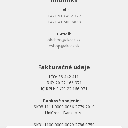
Infolinka
Tel.:
+421 918 492 777
+421 41 500 6883
E-mail:
obchod@akces.sk
eshop@akces.sk
Fakturačné údaje
IČO:
36 442 411
DIČ:
20 22 166 971
IČ DPH:
SK20 22 166 971
Bankové spojenie:
SK08 1111 0000 0066 2779 2010
UniCredit Bank, a. s.
SK31 1100 0000 0029 2786 0750