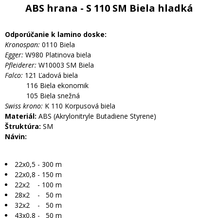
ABS hrana - S 110 SM Biela hladká
Odporúčanie k lamino doske:
Kronospan:
0110 Biela
Egger:
W980 Platinova biela
Pfleiderer:
W10003 SM Biela
Falco:
121 Ľadová biela
116 Biela ekonomik
105 Biela snežná
Swiss krono:
K 110 Korpusová biela
Materiál:
ABS (Akrylonitryle Butadiene Styrene)
Štruktúra:
SM
Návin:
22x0,5 - 300 m
22x0,8 - 150 m
22x2 - 100 m
28x2 - 50 m
32x2 - 50 m
43x0,8 - 50 m