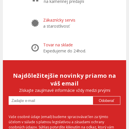
na kamennej predajni
Zákaznícky servis
a starostlivosť
Tovar na sklade
Expedujeme do 24hod.
Najdôležitejšie novinky priamo na
váš email
Získajte zaujímavé informácie vždy medzi prvými
Odoberať
Vaše osobné údaje (email) budeme spracovávať len za týmto
účelom v súlade s platnou legislatívou a zásadami ochrany
osobných údajov. Súhlas potvrdíte kliknutím na odkaz, ktorý vám