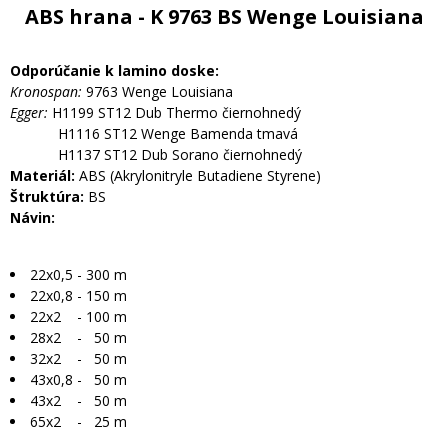
ABS hrana - K 9763 BS Wenge Louisiana
Odporúčanie k lamino doske:
Kronospan:
9763 Wenge Louisiana
Egger:
H1199 ST12 Dub Thermo čiernohnedý
H1116 ST12 Wenge Bamenda tmavá
H1137 ST12 Dub Sorano čiernohnedý
Materiál:
ABS (Akrylonitryle Butadiene Styrene)
Štruktúra:
BS
Návin:
22x0,5 - 300 m
22x0,8 - 150 m
22x2 - 100 m
28x2 - 50 m
32x2 - 50 m
43x0,8 - 50 m
43x2 - 50 m
65x2 - 25 m