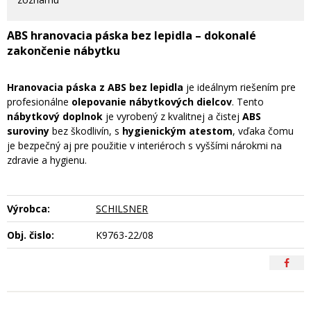
ABS hranovacia páska bez lepidla – dokonalé
zakončenie nábytku
Hranovacia páska z ABS bez lepidla
je ideálnym riešením pre
profesionálne
olepovanie nábytkových dielcov
. Tento
nábytkový doplnok
je vyrobený z kvalitnej a čistej
ABS
suroviny
bez škodlivín, s
hygienickým atestom
, vďaka čomu
je bezpečný aj pre použitie v interiéroch s vyššími nárokmi na
zdravie a hygienu.
Výrobca:
SCHILSNER
Obj. čislo:
K9763-22/08