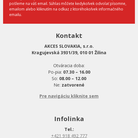
pošleme na váš email. Súhlas môžete kedykoľvek odvolať písomne,
emailom alebo kliknutím na odkaz z ktoréhokoľvek informačného
emailu.
Kontakt
AKCES SLOVAKIA, s.r.o.
Kragujevská 3931/39, 010 01 Žilina
Otváracia doba:
Po-pia:
07.30 – 16.00
So:
08.00 – 12.00
Ne:
zatvorené
Pre navigáciu kliknite sem
Infolinka
Tel.:
+421 918 492 777