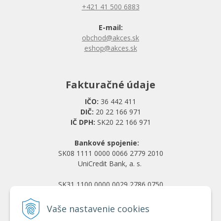
+421 41 500 6883
E-mail:
obchod@akces.sk
eshop@akces.sk
Fakturačné údaje
IČO:
36 442 411
DIČ:
20 22 166 971
IČ DPH:
SK20 22 166 971
Bankové spojenie:
SK08 1111 0000 0066 2779 2010
UniCredit Bank, a. s.
SK31 1100 0000 0029 2786 0750
Tatra banka, a. s.
Vaše nastavenie cookies