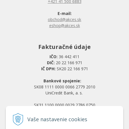
+421 41 500 6883
E-mail:
obchod@akces.sk
eshop@akces.sk
Fakturačné údaje
IČO:
36 442 411
DIČ:
20 22 166 971
IČ DPH:
SK20 22 166 971
Bankové spojenie:
SK08 1111 0000 0066 2779 2010
UniCredit Bank, a. s.
SK31 1100 0000 0029 2786 0750
Tatra banka, a. s.
Vaše nastavenie cookies
Všetko o nákupe