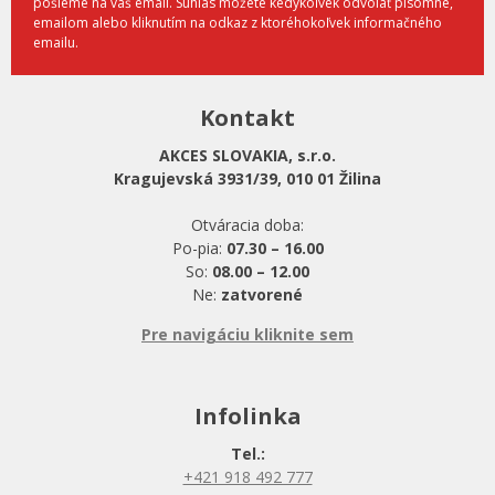
pošleme na váš email. Súhlas môžete kedykoľvek odvolať písomne,
emailom alebo kliknutím na odkaz z ktoréhokoľvek informačného
emailu.
Kontakt
AKCES SLOVAKIA, s.r.o.
Kragujevská 3931/39, 010 01 Žilina
Otváracia doba:
Po-pia:
07.30 – 16.00
So:
08.00 – 12.00
Ne:
zatvorené
Pre navigáciu kliknite sem
Infolinka
Tel.:
+421 918 492 777