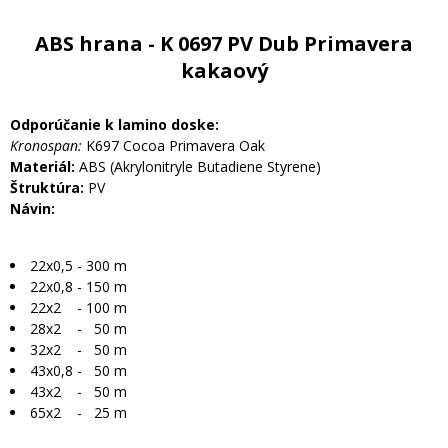
ABS hrana - K 0697 PV Dub Primavera
kakaový
Odporúčanie k lamino doske:
Kronospan:
K697 Cocoa Primavera Oak
Materiál:
ABS (Akrylonitryle Butadiene Styrene)
Štruktúra:
PV
Návin:
22x0,5 - 300 m
22x0,8 - 150 m
22x2 - 100 m
28x2 - 50 m
32x2 - 50 m
43x0,8 - 50 m
43x2 - 50 m
65x2 - 25 m