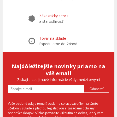
Zákaznícky servis
a starostlivosť
Tovar na sklade
Expedujeme do 24hod.
Najdôležitejšie novinky priamo na
váš email
Získajte zaujímavé informácie vždy medzi prvými
Odoberať
Vaše osobné údaje (email) budeme spracovávať len za týmto
účelom v súlade s platnou legislatívou a zásadami ochrany
osobných údajov. Súhlas potvrdíte kliknutím na odkaz, ktorý vám