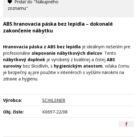
Pridať do "Nákupného
zoznamu"
ABS hranovacia páska bez lepidla – dokonalé
zakončenie nábytku
Hranovacia páska z ABS bez lepidla
je ideálnym riešením pre
profesionálne
olepovanie nábytkových dielcov
. Tento
nábytkový doplnok
je vyrobený z kvalitnej a čistej
ABS
suroviny
bez škodlivín, s
hygienickým atestom
, vďaka čomu
je bezpečný aj pre použitie v interiéroch s vyššími nárokmi na
zdravie a hygienu.
Výrobca:
SCHILSNER
Obj. čislo:
K0697-22/08