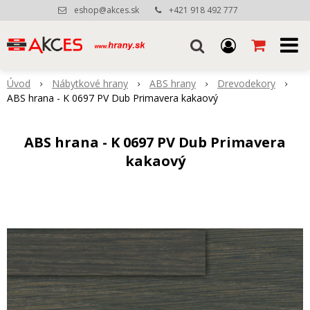
eshop@akces.sk
+421 918 492 777
Úvod
Nábytkové hrany
ABS hrany
Drevodekory
ABS hrana - K 0697 PV Dub Primavera kakaový
ABS hrana - K 0697 PV Dub Primavera
kakaový