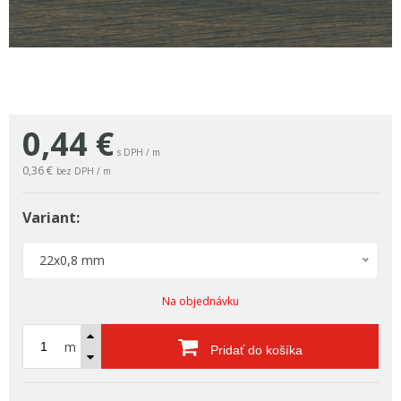
0,44
€
s DPH / m
0,36 €
bez DPH / m
Variant:
22x0,8 mm
Na objednávku
m
Pridať do košíka