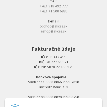
Tel.:
+421 918 492 777
+421 41 500 6883
E-mail:
obchod@akces.sk
eshop@akces.sk
Fakturačné údaje
IČO:
36 442 411
DIČ:
20 22 166 971
IČ DPH:
SK20 22 166 971
Bankové spojenie:
SK08 1111 0000 0066 2779 2010
UniCredit Bank, a. s.
SK31 1100 0000 0029 2786 0750
Tatra banka, a. s.