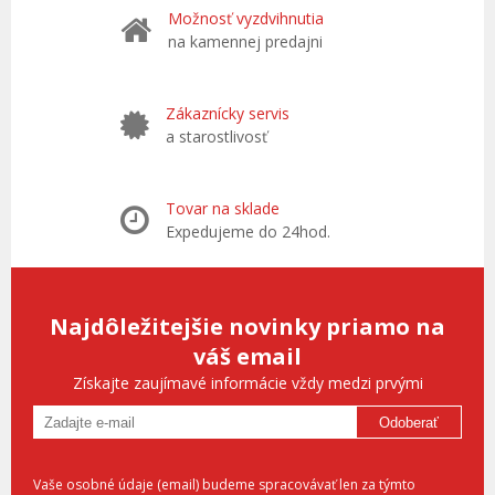
Možnosť vyzdvihnutia
na kamennej predajni
Zákaznícky servis
a starostlivosť
Tovar na sklade
Expedujeme do 24hod.
Najdôležitejšie novinky priamo na
váš email
Získajte zaujímavé informácie vždy medzi prvými
Odoberať
Vaše osobné údaje (email) budeme spracovávať len za týmto