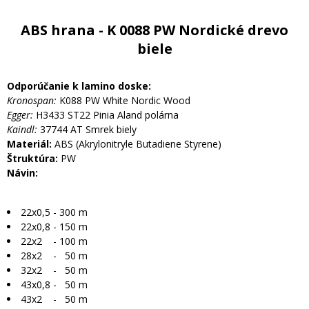
ABS hrana - K 0088 PW Nordické drevo
biele
Odporúčanie k lamino doske:
Kronospan:
K088 PW White Nordic Wood
Egger:
H3433 ST22 Pinia Aland polárna
Kaindl:
37744 AT Smrek biely
Materiál:
ABS (Akrylonitryle Butadiene Styrene)
Štruktúra:
PW
Návin:
22x0,5 - 300 m
22x0,8 - 150 m
22x2 - 100 m
28x2 - 50 m
32x2 - 50 m
43x0,8 - 50 m
43x2 - 50 m