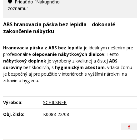
Pridať do "Nákupného
zoznamu"
ABS hranovacia páska bez lepidla – dokonalé
zakončenie nábytku
Hranovacia páska z ABS bez lepidla
je ideálnym riešením pre
profesionálne
olepovanie nábytkových dielcov
. Tento
nábytkový doplnok
je vyrobený z kvalitnej a čistej
ABS
suroviny
bez škodlivín, s
hygienickým atestom
, vďaka čomu
je bezpečný aj pre použitie v interiéroch s vyššími nárokmi na
zdravie a hygienu.
Výrobca:
SCHILSNER
Obj. čislo:
K0088-22/08