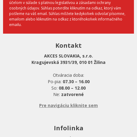
účelom v súlade s platnou legislatívou a zásadami ochrany
osobných údajov. Súhlas potvrdíte kliknutím na odkaz, ktorý vám
pošleme na váš email. Súhlas môžete kedykoľvek odvolať písomne,
emailom alebo kliknutím na odkaz z ktoréhokoľvek informačného
emailu.
Kontakt
AKCES SLOVAKIA, s.r.o.
Kragujevská 3931/39, 010 01 Žilina
Otváracia doba:
Po-pia:
07.30 – 16.00
So:
08.00 – 12.00
Ne:
zatvorené
Pre navigáciu kliknite sem
Infolinka