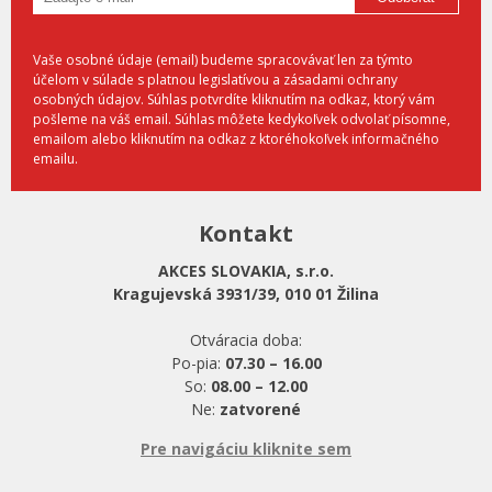
Vaše osobné údaje (email) budeme spracovávať len za týmto
účelom v súlade s platnou legislatívou a zásadami ochrany
osobných údajov. Súhlas potvrdíte kliknutím na odkaz, ktorý vám
pošleme na váš email. Súhlas môžete kedykoľvek odvolať písomne,
emailom alebo kliknutím na odkaz z ktoréhokoľvek informačného
emailu.
Kontakt
AKCES SLOVAKIA, s.r.o.
Kragujevská 3931/39, 010 01 Žilina
Otváracia doba:
Po-pia:
07.30 – 16.00
So:
08.00 – 12.00
Ne:
zatvorené
Pre navigáciu kliknite sem