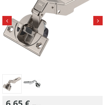
6,65
€