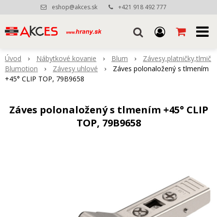
eshop@akces.sk
+421 918 492 777
Úvod
Nábytkové kovanie
Blum
Závesy,platničky,tlmič
Blumotion
Závesy uhlové
Záves polonaložený s tlmením
+45° CLIP TOP, 79B9658
Záves polonaložený s tlmením +45° CLIP
TOP, 79B9658