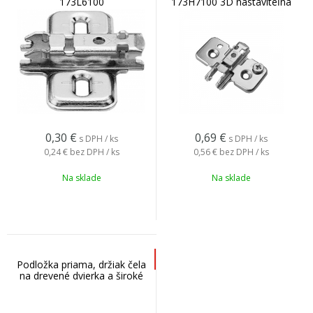
173L6100
173H7100 3D nastaviteľná
0,30
€
0,69
€
s DPH / ks
s DPH / ks
0,24 €
bez DPH / ks
0,56 €
bez DPH / ks
Na sklade
Na sklade
Podložka priama, držiak čela
na drevené dvierka a široké
AL rámy HK-S, HF, 175H3100