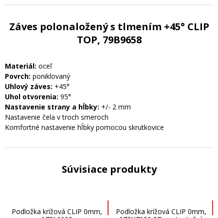
Záves polonaložený s tlmením +45° CLIP
TOP, 79B9658
Materiál:
oceľ
Povrch:
poniklovaný
Uhlový záves:
+45°
Uhol otvorenia:
95°
Nastavenie strany a hĺbky:
+/- 2 mm
Nastavenie čela v troch smeroch
Komfortné nastavenie hĺbky pomocou skrutkovice
Súvisiace produkty
Podložka krížová CLIP 0mm,
Podložka krížová CLIP 0mm,