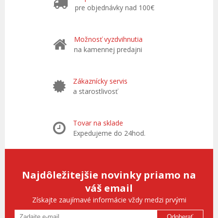
pre objednávky nad 100€
Možnosť vyzdvihnutia
na kamennej predajni
Zákaznícky servis
a starostlivosť
Tovar na sklade
Expedujeme do 24hod.
Najdôležitejšie novinky priamo na
váš email
Získajte zaujímavé informácie vždy medzi prvými
Odoberať