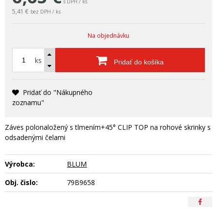
s DPH / ks
5,41 €
bez DPH / ks
Na objednávku
ks
Pridať do košíka
Pridať do "Nákupného
zoznamu"
Záves polonaložený s tlmením+45° CLIP TOP na rohové skrinky s
odsadenými čelami
Výrobca:
BLUM
Obj. čislo:
79B9658