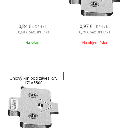
0,84
€
0,97
€
s DPH / ks
s DPH / ks
0,68 €
bez DPH / ks
0,79 €
bez DPH / ks
Na sklade
Na objednávku
Uhlový klin pod záves -5°,
171A5500