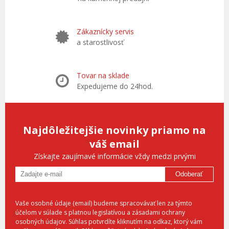
Zákaznícky servis
a starostlivosť
Tovar na sklade
Expedujeme do 24hod.
Najdôležitejšie novinky priamo na
váš email
Získajte zaujímavé informácie vždy medzi prvými
Odoberať
Vaše osobné údaje (email) budeme spracovávať len za týmto
účelom v súlade s platnou legislatívou a zásadami ochrany
osobných údajov. Súhlas potvrdíte kliknutím na odkaz, ktorý vám