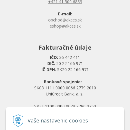
+421 41 500 6883
E-mail:
obchod@akces.sk
eshop@akces.sk
Fakturačné údaje
IČO:
36 442 411
DIČ:
20 22 166 971
IČ DPH:
SK20 22 166 971
Bankové spojenie:
SK08 1111 0000 0066 2779 2010
UniCredit Bank, a. s.
SK31 1100 0000 0029 2786 0750
Tatra banka, a. s.
Vaše nastavenie cookies
Všetko o nákupe