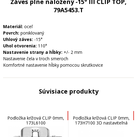
Záves plne naložený -15° III CLIP TOP,
79A5453.T
Materiál:
oceľ
Povrch:
poniklovaný
Uhlový záves:
-15°
Uhol otvorenia:
110°
Nastavenie strany a hĺbky:
+/- 2 mm
Nastavenie čela v troch smeroch
Komfortné nastavenie hĺbky pomocou skrutkovice
Súvisiace produkty
Podložka krížová CLIP 0mm,
Podložka krížová CLIP 0mm,
173L6100
173H7100 3D nastaviteľná