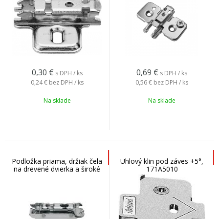
0,30
€
0,69
€
s DPH / ks
s DPH / ks
0,24 €
bez DPH / ks
0,56 €
bez DPH / ks
Na sklade
Na sklade
Podložka priama, držiak čela
Uhlový klin pod záves +5°,
na drevené dvierka a široké
171A5010
AL rámy HK-S, HF, 175H3100