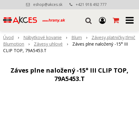
eshop@akces.sk
+421 918 492 777
Úvod
Nábytkové kovanie
Blum
Závesy,platničky,tlmič
Blumotion
Závesy uhlové
Záves plne naložený -15° III
CLIP TOP, 79A5453.T
Záves plne naložený -15° III CLIP TOP,
79A5453.T