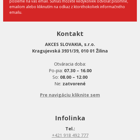
pošleme na váš email. Súhlas môžete kedykoľvek odvolať písomne,
emailom alebo kliknutím na odkaz z ktoréhokoľvek informačného
emailu.
Kontakt
AKCES SLOVAKIA, s.r.o.
Kragujevská 3931/39, 010 01 Žilina
Otváracia doba:
Po-pia:
07.30 – 16.00
So:
08.00 – 12.00
Ne:
zatvorené
Pre navigáciu kliknite sem
Infolinka
Tel.:
+421 918 492 777