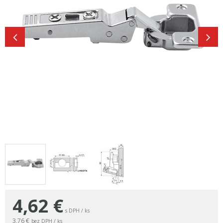
4,62
€
s DPH / ks
3,76 €
bez DPH / ks