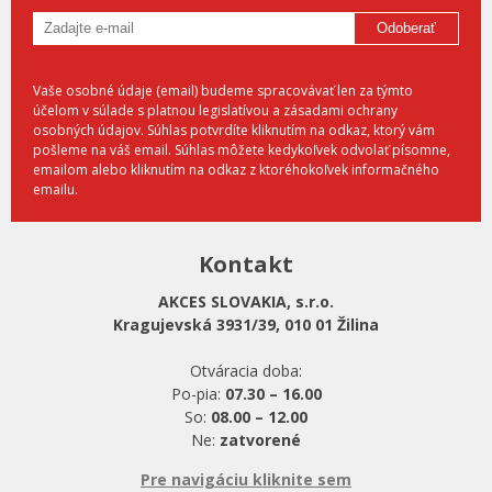
Odoberať
Vaše osobné údaje (email) budeme spracovávať len za týmto
účelom v súlade s platnou legislatívou a zásadami ochrany
osobných údajov. Súhlas potvrdíte kliknutím na odkaz, ktorý vám
pošleme na váš email. Súhlas môžete kedykoľvek odvolať písomne,
emailom alebo kliknutím na odkaz z ktoréhokoľvek informačného
emailu.
Kontakt
AKCES SLOVAKIA, s.r.o.
Kragujevská 3931/39, 010 01 Žilina
Otváracia doba:
Po-pia:
07.30 – 16.00
So:
08.00 – 12.00
Ne:
zatvorené
Pre navigáciu kliknite sem