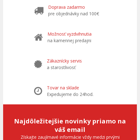
Doprava zadarmo
pre objednávky nad 100€
Možnosť vyzdvihnutia
na kamennej predajni
Zákaznícky servis
a starostlivosť
Tovar na sklade
Expedujeme do 24hod.
Najdôležitejšie novinky priamo na
váš email
Získajte zaujímavé informácie vždy medzi prvými