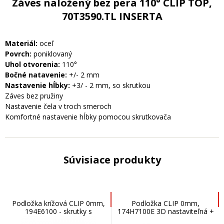
Záves naložený bez pera 110° CLIP TOP,
70T3590.TL INSERTA
Materiál:
oceľ
Povrch:
poniklovaný
Uhol otvorenia:
110°
Bočné natavenie:
+/- 2 mm
Nastavenie hĺbky:
+3/ - 2 mm, so skrutkou
Záves bez pružiny
Nastavenie čela v troch smeroch
Komfortné nastavenie hĺbky pomocou skrutkovača
Súvisiace produkty
Podložka krížová CLIP 0mm,
Podložka CLIP 0mm,
194E6100 - skrutky s
174H7100E 3D nastaviteľná +
rozperkami EXPANDO
hmoždenka/ expando