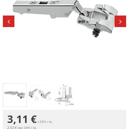
3,11
€
s DPH / ks
2,53 €
bez DPH / ks