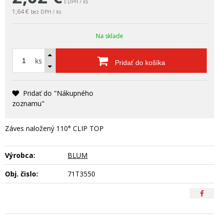
s DPH / ks
1,64 €
bez DPH / ks
Na sklade
ks
Pridať do košíka
Pridať do "Nákupného
zoznamu"
Záves naložený 110° CLIP TOP
Výrobca:
BLUM
Obj. čislo:
71T3550