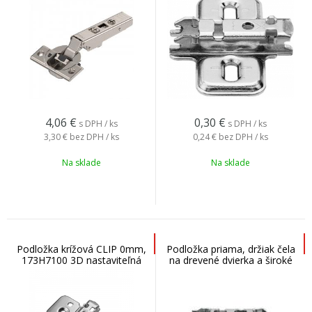
4,06
€
0,30
€
s DPH / ks
s DPH / ks
3,30 €
bez DPH / ks
0,24 €
bez DPH / ks
Na sklade
Na sklade
Podložka krížová CLIP 0mm,
Podložka priama, držiak čela
173H7100 3D nastaviteľná
na drevené dvierka a široké
AL rámy HK-S, HF, 175H3100