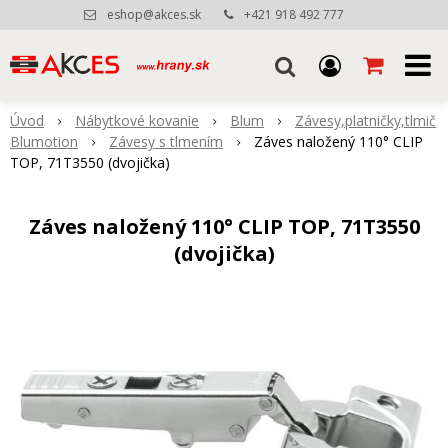
eshop@akces.sk
+421 918 492 777
Úvod
Nábytkové kovanie
Blum
Závesy,platničky,tlmič
Blumotion
Závesy s tlmením
Záves naložený 110° CLIP
TOP, 71T3550 (dvojička)
Záves naložený 110° CLIP TOP, 71T3550
(dvojička)