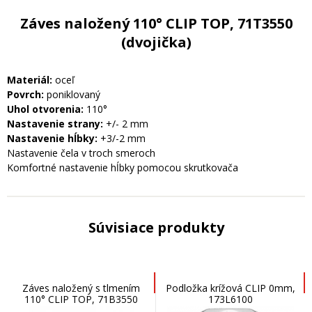
Záves naložený 110° CLIP TOP, 71T3550
(dvojička)
Materiál:
oceľ
Povrch:
poniklovaný
Uhol otvorenia:
110°
Nastavenie strany:
+/- 2 mm
Nastavenie hĺbky:
+3/-2 mm
Nastavenie čela v troch smeroch
Komfortné nastavenie hĺbky pomocou skrutkovača
Súvisiace produkty
Záves naložený s tlmením
Podložka krížová CLIP 0mm,
110° CLIP TOP, 71B3550
173L6100