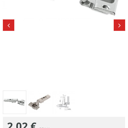
2,02
€