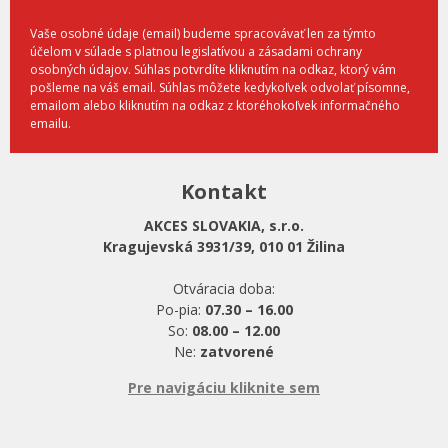
Vaše osobné údaje (email) budeme spracovávať len za týmto
účelom v súlade s platnou legislatívou a zásadami ochrany
osobných údajov. Súhlas potvrdíte kliknutím na odkaz, ktorý vám
pošleme na váš email. Súhlas môžete kedykoľvek odvolať písomne,
emailom alebo kliknutím na odkaz z ktoréhokoľvek informačného
emailu.
Kontakt
AKCES SLOVAKIA, s.r.o.
Kragujevská 3931/39, 010 01 Žilina
Otváracia doba:
Po-pia:
07.30 – 16.00
So:
08.00 – 12.00
Ne:
zatvorené
Pre navigáciu kliknite sem