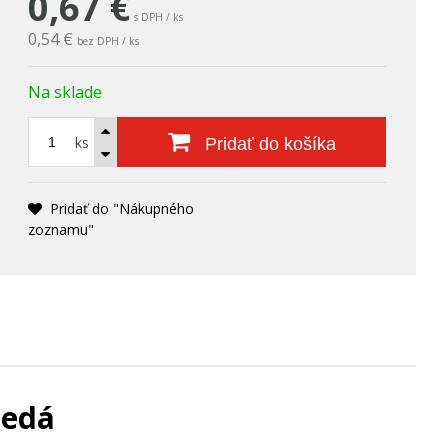
0,67
€
s DPH / ks
0,54 €
bez DPH / ks
Na sklade
ks
Pridať do košíka
Pridať do "Nákupného
zoznamu"
šedá