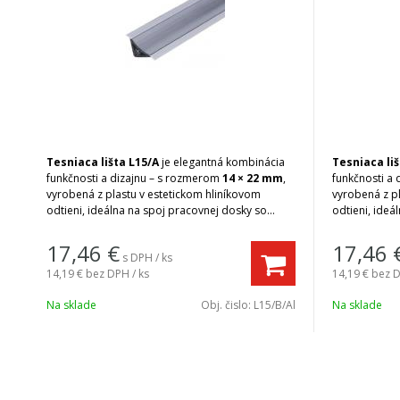
Tesniaca lišta L15/A
je elegantná kombinácia
Tesniaca liš
funkčnosti a dizajnu – s rozmerom
14 × 22 mm
,
funkčnosti a
vyrobená z plastu v estetickom hliníkovom
vyrobená z p
odtieni, ideálna na spoj pracovnej dosky so
odtieni, ideá
zástenou.
zástenou.
Kompaktný a diskrétny dizajn
– vďaka
Kompaktný a
17,46
€
17,46
s DPH / ks
tenkému profilu harmonicky zapadne do
tenkému prof
14,19 €
bez DPH / ks
14,19 €
bez D
moderného interiéru a zostane nenápadným
moderného i
detailom.
detailom.
Na sklade
Obj. čislo:
L15/B/Al
Na sklade
Jednoduchá inštalácia
– dodáva sa v
Jednoduchá 
štandardnej dĺžke 3 m, kompatibilná s
štandardnej d
rozmanitou kuchynskou zostavou.
rozmanitou k
Možnosť doplnkov
– pre ešte dôkladnejšie
Možnosť do
riešenie spoja sú dostupné koncovky ako
riešenie spo
vnútorné aj vonkajšie rohy a záslepky (nie sú
vnútorné aj v