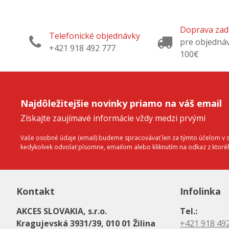
súčasťou základného balenia).
súčasťou zák
Rýchla dostupnosť
– tovar je skladom a
Rýchla dos
pripravený na expedíciu, zvyčajne do 24 hodín.
pripravený na
Doprava za
Telefonické objednávky
pre objedná
+421 918 492 777
100€
Najdôležitejšie novinky priamo na váš email
Získajte zaujímavé informácie vždy medzi prvými
Vaše osobné údaje (email) budeme spracovávať len za týmto účelom v sú
kedykoľvek odvolať písomne, emailom alebo kliknutím na odkaz z ktor
Kontakt
Infolinka
AKCES SLOVAKIA, s.r.o.
Tel.:
Kragujevská 3931/39, 010 01 Žilina
+421 918 49