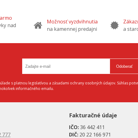
ladného balenia).
tupnosť
– tovar je skladom a
 expedíciu, zvyčajne do 24 hodín.
darmo
Možnosť vyzdvihnutia
Zákazn
vky nad
na kamennej predajni
a star
Odoberať
lade s platnou legislatívou a zásadami ochrany osobných údajov. Súhlas potvr
éhokoľvek informačného emailu.
Fakturačné údaje
IČO:
36 442 411
2 777
DIČ:
20 22 166 971