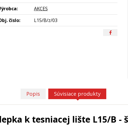
Výrobca:
AKCES
Obj. čislo:
L15/B/z/03
Popis
Súvisiace produkty
lepka k tesniacej lište L15/B - 