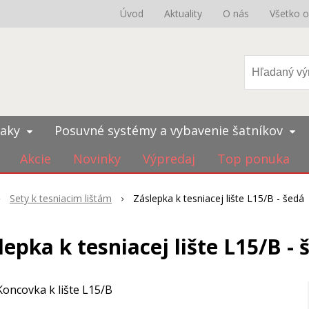
Úvod
Aktuality
O nás
Všetko 
iaky
Posuvné systémy a vybavenie šatníkov
Akcie
Novinky
Výpredaj
Top ponuka
Sety k tesniacim lištám
Záslepka k tesniacej lište L15/B - šedá
lepka k tesniacej lište L15/B - 
Koncovka k lište L15/B