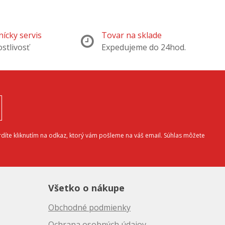
ícky servis
Tovar na sklade
ostlivosť
Expedujeme do 24hod.
díte kliknutím na odkaz, ktorý vám pošleme na váš email. Súhlas môžete
Všetko o nákupe
Obchodné podmienky
Ochrana osobných údajov