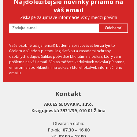
Najdôležitejšie novinky priamo na
váš email
Získajte zaujímavé informácie vždy medzi prvými
Odoberať
Vaše osobné údaje (email) budeme spracovávať len za týmto
účelom v súlade s platnou legislatívou a zásadami ochrany
osobných údajov. Súhlas potvrdíte kliknutím na odkaz, ktorý vám
pošleme na váš email. Súhlas môžete kedykoľvek odvolať písomne,
emailom alebo kliknutím na odkaz z ktoréhokoľvek informačného
emailu.
Kontakt
AKCES SLOVAKIA, s.r.o.
Kragujevská 3931/39, 010 01 Žilina
Otváracia doba:
Po-pia:
07.30 – 16.00
So:
08.00 – 12.00