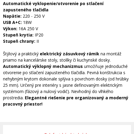
Automatické vyklopenie/otvorenie po stlačení
zapusteného tlačidla
Napätie:
220 - 250 V
USB A+C:
18W
Výkon:
16A 250 V
Stupeň krytia:
IP20
Stupeň chrany:
II
Štýlový a praktický
elektrický zásuvkový rámik
na montáž
priamo na kancelárske stoly, stolíky či kuchynské dosky.
Automatický výklopný mechanizmus
umožňuje jednoduché
otvorenie po stlačení zapusteného tlačidla. Pevná konštrukcia s
nehybným krytom dokonale splýva s povrchom dosky (od hrúbky
25 mm). Určený pre interiéry s jasne definovaným elektrickým
systémom (fázový a nulový vodič). Nevhodný do vlhkého
prostredia.
Elegantné riešenie pre organizovaný a moderný
pracovný priestor!