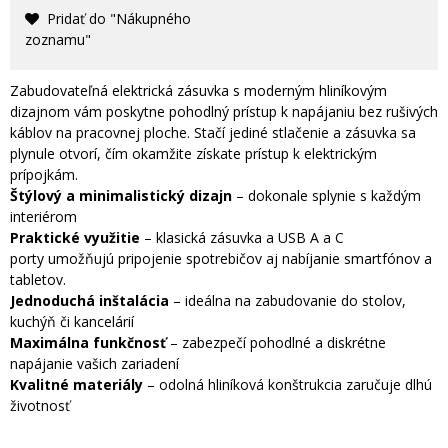
Pridať do "Nákupného
zoznamu"
Zabudovateľná elektrická zásuvka s moderným hliníkovým
dizajnom vám poskytne pohodlný prístup k napájaniu bez rušivých
káblov na pracovnej ploche. Stačí jediné stlačenie a zásuvka sa
plynule otvorí, čím okamžite získate prístup k elektrickým
prípojkám.
Štýlový a minimalistický dizajn
– dokonale splynie s každým
interiérom
Praktické využitie
– klasická zásuvka a USB A a C
porty umožňujú pripojenie spotrebičov aj nabíjanie smartfónov a
tabletov.
Jednoduchá inštalácia
– ideálna na zabudovanie do stolov,
kuchýň či kancelárií
Maximálna funkčnosť
– zabezpečí pohodlné a diskrétne
napájanie vašich zariadení
Kvalitné materiály
– odolná hliníková konštrukcia zaručuje dlhú
životnosť