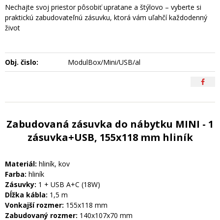
Nechajte svoj priestor pôsobiť upratane a štýlovo – vyberte si
praktickú zabudovateľnú zásuvku, ktorá vám uľahčí každodenný
život
Obj. čislo:
ModulBox/Mini/USB/al
Zabudovaná zásuvka do nábytku MINI - 1
zásuvka+USB, 155x118 mm hliník
Materiál:
hliník, kov
Farba:
hliník
Zásuvky:
1 + USB A+C (18W)
Dĺžka kábla:
1,5 m
Vonkajší rozmer:
155x118 mm
Zabudovaný rozmer:
140x107x70 mm