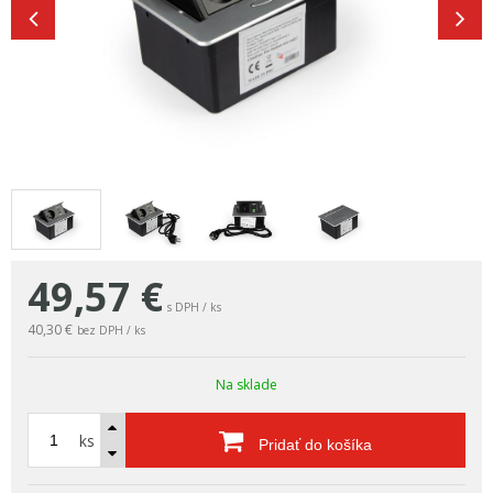
49,57
€
s DPH / ks
40,30 €
bez DPH / ks
Na sklade
ks
Pridať do košíka