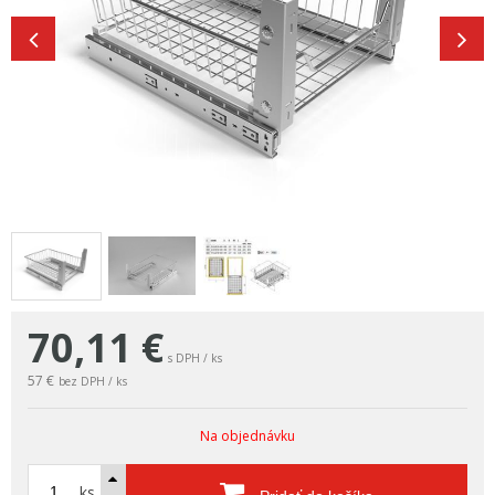
70,11
€
s DPH / ks
57 €
bez DPH / ks
Na objednávku
ks