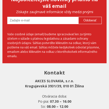
váš email
Získajte zaujímavé informácie vždy medzi prvými
Odoberať
Vaše osobné údaje (email) budeme spracovávať len za týmto
účelom v súlade s platnou legislatívou a zásadami ochrany
osobných údajov. Súhlas potvrdíte kliknutím na odkaz, ktorý vám
pošleme na váš email. Súhlas môžete kedykoľvek odvolať písomne,
emailom alebo kliknutím na odkaz z ktoréhokoľvek informačného
emailu.
Kontakt
AKCES SLOVAKIA, s.r.o.
Kragujevská 3931/39, 010 01 Žilina
Otváracia doba:
Po-pia:
07.30 – 16.00
So:
08.00 – 12.00