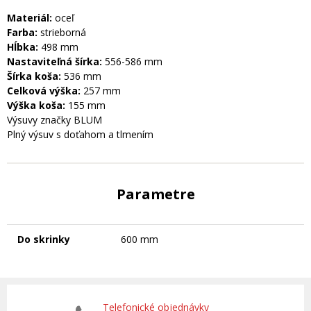
Materiál:
oceľ
Farba:
strieborná
Hĺbka:
498 mm
Nastaviteľná šírka:
556-586 mm
Šírka koša:
536 mm
Celková výška:
257 mm
Výška koša:
155 mm
Výsuvy značky BLUM
Plný výsuv s doťahom a tlmením
Parametre
Do skrinky
600 mm
Telefonické objednávky