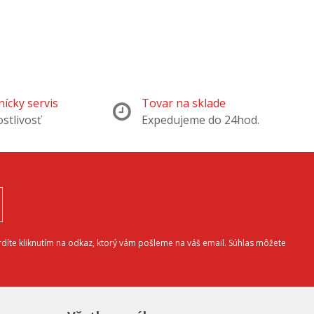
ícky servis
Tovar na sklade
ostlivosť
Expedujeme do 24hod.
díte kliknutím na odkaz, ktorý vám pošleme na váš email. Súhlas môžete