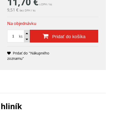
11,70
€
s DPH / ks
9,51 €
bez DPH / ks
Na objednávku
ks
Pridať do košíka
Pridať do "Nákupného
zoznamu"
hliník