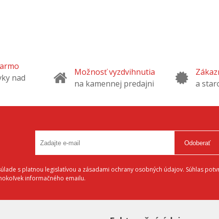
darmo
Možnosť vyzdvihnutia
Zákazn
vky nad
na kamennej predajni
a star
Odoberať
lade s platnou legislatívou a zásadami ochrany osobných údajov. Súhlas potvr
éhokoľvek informačného emailu.