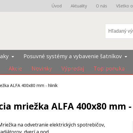
Úvod
Aktuality
O nás
Všetko 
iaky
Posuvné systémy a vybavenie šatníkov
Akcie
Novinky
Výpredaj
Top ponuka
iežka ALFA 400x80 mm - hliník
cia mriežka ALFA 400x80 mm - 
Mriežka na odvetranie elektrických spotrebičov,
radiátorov, dverí a pod.