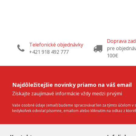
Doprava za
Telefonické objednávky
pre objedná
+421 918 492 777
100€
Najdôležitejšie novinky priamo na váš email
Získajte zaujímavé informácie vždy medzi prvými
Vaše osobné údaje (email) budeme spracovávať len za týmto účelom v sú
kedykoľvek odvolať písomne, emailom alebo kliknutím na odkaz z ktor