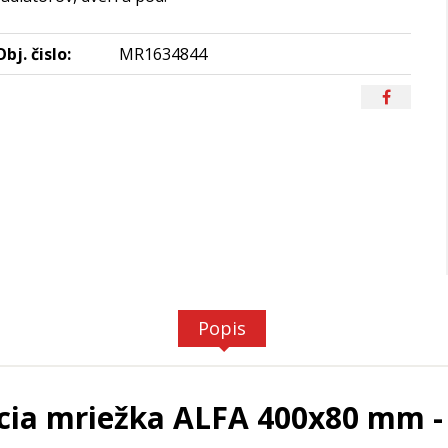
Obj. čislo:
MR1634844
Popis
cia mriežka ALFA 400x80 mm - 