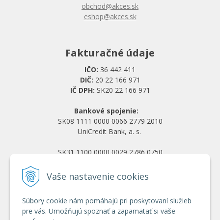
obchod@akces.sk
eshop@akces.sk
Fakturačné údaje
IČO:
36 442 411
DIČ:
20 22 166 971
IČ DPH:
SK20 22 166 971
Bankové spojenie:
SK08 1111 0000 0066 2779 2010
UniCredit Bank, a. s.
SK31 1100 0000 0029 2786 0750
Tatra banka, a. s.
Vaše nastavenie cookies
Všetko o nákupe
Súbory cookie nám pomáhajú pri poskytovaní služieb
Obchodné podmienky
pre vás. Umožňujú spoznať a zapamätať si vaše
Ochrana osobných údajov