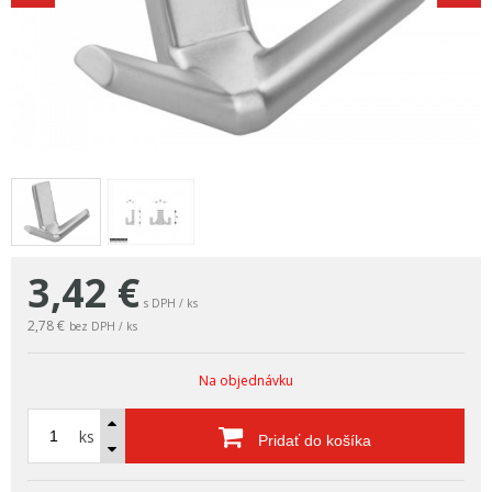
3,42
€
s DPH / ks
2,78 €
bez DPH / ks
Na objednávku
ks
Pridať do košíka