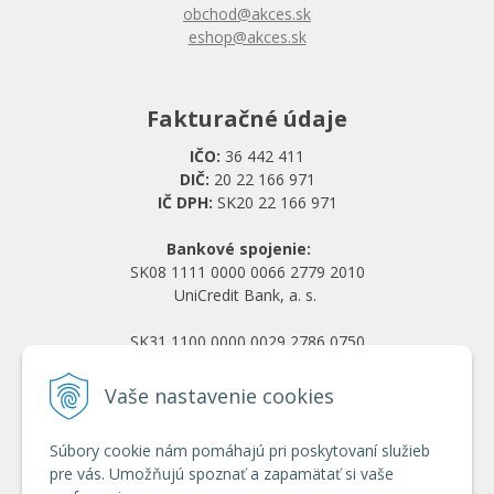
obchod@akces.sk
eshop@akces.sk
Fakturačné údaje
IČO:
36 442 411
DIČ:
20 22 166 971
IČ DPH:
SK20 22 166 971
Bankové spojenie:
SK08 1111 0000 0066 2779 2010
UniCredit Bank, a. s.
SK31 1100 0000 0029 2786 0750
Tatra banka, a. s.
Vaše nastavenie cookies
Všetko o nákupe
Súbory cookie nám pomáhajú pri poskytovaní služieb
Obchodné podmienky
pre vás. Umožňujú spoznať a zapamätať si vaše
Ochrana osobných údajov