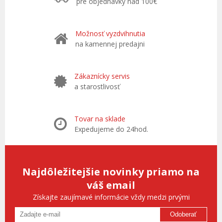
pre objednávky nad 100€
Možnosť vyzdvihnutia
na kamennej predajni
Zákaznícky servis
a starostlivosť
Tovar na sklade
Expedujeme do 24hod.
Najdôležitejšie novinky priamo na
váš email
Získajte zaujímavé informácie vždy medzi prvými
Odoberať