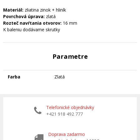
Materiál:
zliatina zinok + hliník
Povrchová úprava:
zlatá
Rozteč navŕtania otvorov:
16 mm
K baleniu dodávame skrutky
Parametre
Farba
Zlatá
Telefonické objednávky
+421 918 492 777
Doprava zadarmo