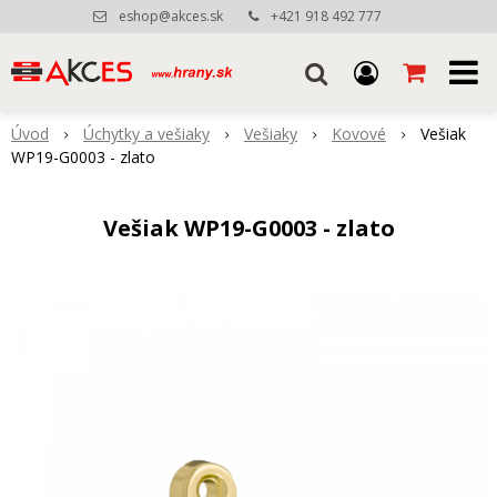
eshop@akces.sk
+421 918 492 777
Úvod
Úchytky a vešiaky
Vešiaky
Kovové
Vešiak
WP19-G0003 - zlato
Vešiak WP19-G0003 - zlato