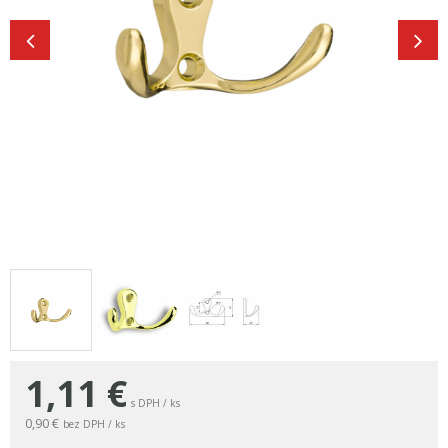
1,11
€
s DPH / ks
0,90 €
bez DPH / ks