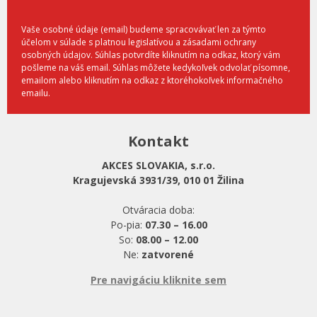
Vaše osobné údaje (email) budeme spracovávať len za týmto
účelom v súlade s platnou legislatívou a zásadami ochrany
osobných údajov. Súhlas potvrdíte kliknutím na odkaz, ktorý vám
pošleme na váš email. Súhlas môžete kedykoľvek odvolať písomne,
emailom alebo kliknutím na odkaz z ktoréhokoľvek informačného
emailu.
Kontakt
AKCES SLOVAKIA, s.r.o.
Kragujevská 3931/39, 010 01 Žilina
Otváracia doba:
Po-pia:
07.30 – 16.00
So:
08.00 – 12.00
Ne:
zatvorené
Pre navigáciu kliknite sem