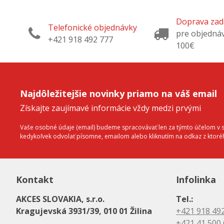
Doprava za
Telefonické objednávky
pre objedná
+421 918 492 777
100€
Najdôležitejšie novinky priamo na váš email
Získajte zaujímavé informácie vždy medzi prvými
Vaše osobné údaje (email) budeme spracovávať len za týmto účelom v sú
kedykoľvek odvolať písomne, emailom alebo kliknutím na odkaz z ktor
Kontakt
Infolinka
AKCES SLOVAKIA, s.r.o.
Tel.:
Kragujevská 3931/39, 010 01 Žilina
+421 918 49
+421 41 500