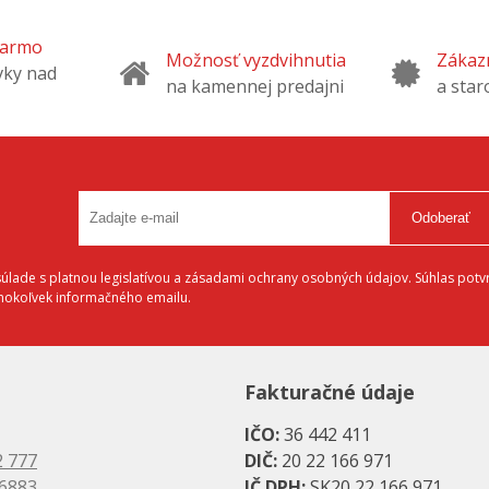
darmo
Možnosť vyzdvihnutia
Zákazn
vky nad
na kamennej predajni
a star
Odoberať
lade s platnou legislatívou a zásadami ochrany osobných údajov. Súhlas potvr
éhokoľvek informačného emailu.
Fakturačné údaje
IČO:
36 442 411
2 777
DIČ:
20 22 166 971
 6883
IČ DPH:
SK20 22 166 971