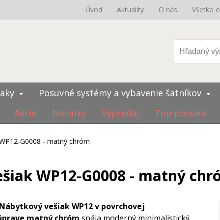
Úvod
Aktuality
O nás
Všetko 
iaky
Posuvné systémy a vybavenie šatníkov
Akcie
Novinky
Výpredaj
Top ponuka
 WP12-G0008 - matný chróm
ešiak WP12-G0008 - matný chr
Nábytkový vešiak WP12 v povrchovej
úprave matný chróm
spája moderný minimalistický