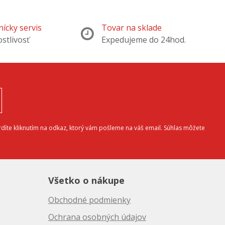
ícky servis
Tovar na sklade
ostlivosť
Expedujeme do 24hod.
díte kliknutím na odkaz, ktorý vám pošleme na váš email. Súhlas môžete
Všetko o nákupe
Obchodné podmienky
Ochrana osobných údajov