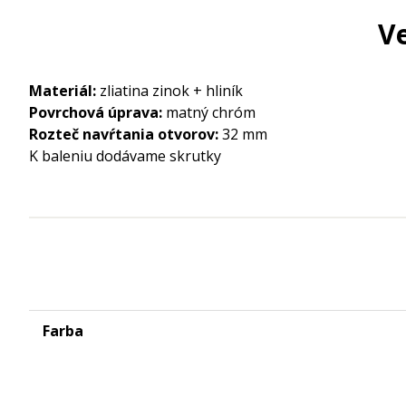
V
Materiál:
zliatina zinok + hliník
Povrchová úprava:
matný chróm
Rozteč navŕtania otvorov:
32 mm
K baleniu dodávame skrutky
Farba