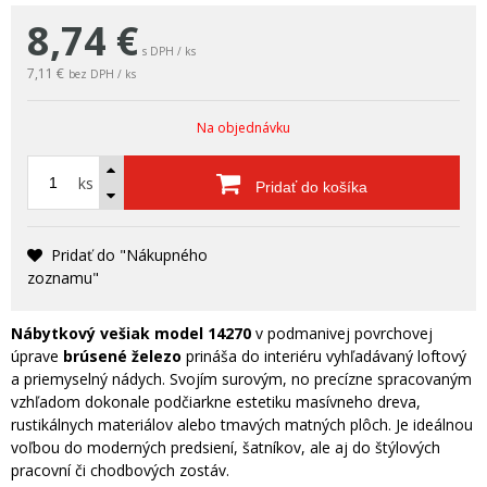
8,74
€
s DPH / ks
7,11 €
bez DPH / ks
Na objednávku
ks
Pridať do košíka
Pridať do "Nákupného
zoznamu"
Nábytkový vešiak model 14270
v podmanivej povrchovej
úprave
brúsené železo
prináša do interiéru vyhľadávaný loftový
a priemyselný nádych. Svojím surovým, no precízne spracovaným
vzhľadom dokonale podčiarkne estetiku masívneho dreva,
rustikálnych materiálov alebo tmavých matných plôch. Je ideálnou
voľbou do moderných predsiení, šatníkov, ale aj do štýlových
pracovní či chodbových zostáv.