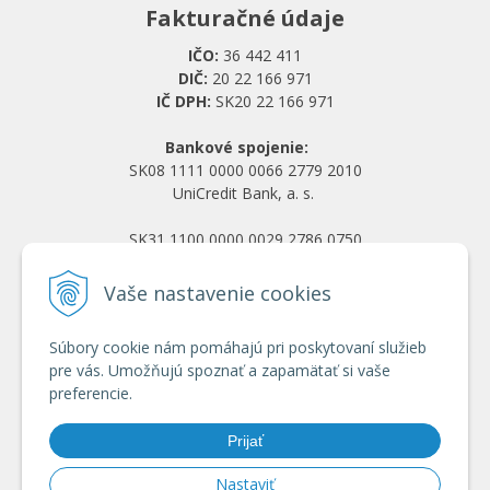
Fakturačné údaje
IČO:
36 442 411
DIČ:
20 22 166 971
IČ DPH:
SK20 22 166 971
Bankové spojenie:
SK08 1111 0000 0066 2779 2010
UniCredit Bank, a. s.
SK31 1100 0000 0029 2786 0750
Tatra banka, a. s.
Vaše nastavenie cookies
Všetko o nákupe
Súbory cookie nám pomáhajú pri poskytovaní služieb
Obchodné podmienky
pre vás. Umožňujú spoznať a zapamätať si vaše
Ochrana osobných údajov
preferencie.
Reklamačný poriadok
Doprava a platba
Prijať
Registrácia veľkoobchod
Nastaviť