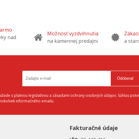
darmo
Možnosť vyzdvihnutia
Zákazn
vky nad
na kamennej predajni
a star
Odoberať
lade s platnou legislatívou a zásadami ochrany osobných údajov. Súhlas potvr
éhokoľvek informačného emailu.
Fakturačné údaje