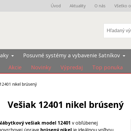
Úvod
Aktuality
O nás
Všetko 
iaky
Posuvné systémy a vybavenie šatníkov
Akcie
Novinky
Výpredaj
Top ponuka
12401 nikel brúsený
Vešiak 12401 nikel brúsený
Nábytkový vešiak model 12401
v obľúbenej
povrchovej úprave
brúsený nikel
je ideálnou voľbou