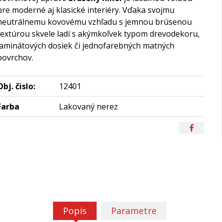
pre moderné aj klasické interiéry. Vďaka svojmu
neutrálnemu kovovému vzhľadu s jemnou brúsenou
textúrou skvele ladí s akýmkoľvek typom drevodekoru,
laminátových dosiek či jednofarebných matných
povrchov.
Obj. čislo:
12401
Farba
Lakovaný nerez
Popis
Parametre