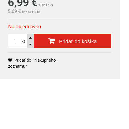
6,99
€
s DPH / ks
5,69 €
bez DPH / ks
Na objednávku
ks
Pridať do košíka
Pridať do "Nákupného
zoznamu"