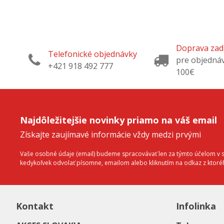
Doprava za
Telefonické objednávky
pre objedná
+421 918 492 777
100€
Najdôležitejšie novinky priamo na váš email
Získajte zaujímavé informácie vždy medzi prvými
Vaše osobné údaje (email) budeme spracovávať len za týmto účelom v sú
kedykoľvek odvolať písomne, emailom alebo kliknutím na odkaz z ktor
Kontakt
Infolinka