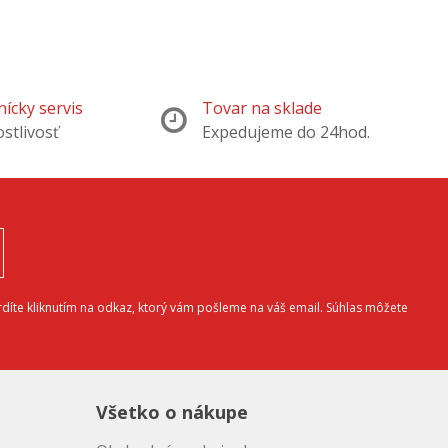
ícky servis
Tovar na sklade
ostlivosť
Expedujeme do 24hod.
díte kliknutím na odkaz, ktorý vám pošleme na váš email. Súhlas môžete
Všetko o nákupe