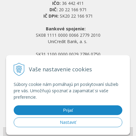
IČO:
36 442 411
DIČ:
20 22 166 971
IČ DPH:
SK20 22 166 971
Bankové spojenie:
SK08 1111 0000 0066 2779 2010
UniCredit Bank, a. s.
SK31 1100 0000 0029 2786 0750
Tatra banka, a. s.
Vaše nastavenie cookies
Všetko o nákupe
Súbory cookie nám pomáhajú pri poskytovaní služieb
Obchodné podmienky
pre vás. Umožňujú spoznať a zapamätať si vaše
Ochrana osobných údajov
preferencie.
Reklamačný poriadok
Doprava a platba
Prijať
Registrácia veľkoobchod
Nastaviť
© 2026 HRANY.SK •
NextShop
&
e-shop Pohoda Connector
by
NextCom s.r.o.