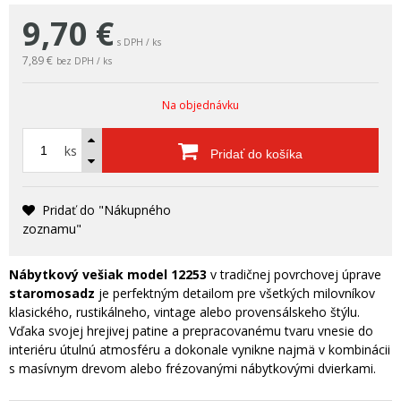
9,70
€
s DPH / ks
7,89 €
bez DPH / ks
Na objednávku
ks
Pridať do košíka
Pridať do "Nákupného
zoznamu"
Nábytkový vešiak model 12253
v tradičnej povrchovej úprave
staromosadz
je perfektným detailom pre všetkých milovníkov
klasického, rustikálneho, vintage alebo provensálskeho štýlu.
Vďaka svojej hrejivej patine a prepracovanému tvaru vnesie do
interiéru útulnú atmosféru a dokonale vynikne najmä v kombinácii
s masívnym drevom alebo frézovanými nábytkovými dvierkami.