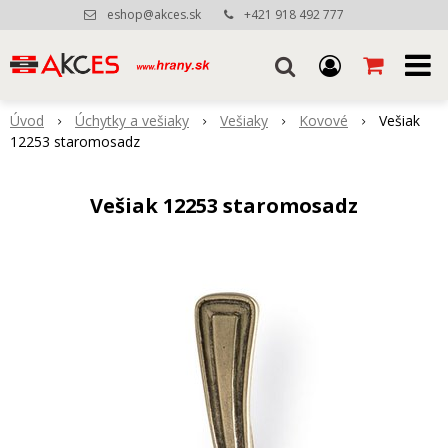
eshop@akces.sk
+421 918 492 777
Úvod
Úchytky a vešiaky
Vešiaky
Kovové
Vešiak
12253 staromosadz
Vešiak 12253 staromosadz