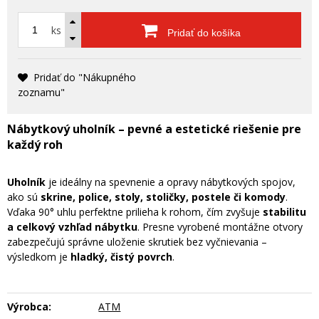
ks
Pridať do košíka
Pridať do "Nákupného
zoznamu"
Nábytkový uholník – pevné a estetické riešenie pre
každý roh
Uholník
je ideálny na spevnenie a opravy nábytkových spojov,
ako sú
skrine, police, stoly, stoličky, postele či komody
.
Vďaka 90° uhlu perfektne prilieha k rohom, čím zvyšuje
stabilitu
a celkový vzhľad nábytku
. Presne vyrobené montážne otvory
zabezpečujú správne uloženie skrutiek bez vyčnievania –
výsledkom je
hladký, čistý povrch
.
Výrobca:
ATM