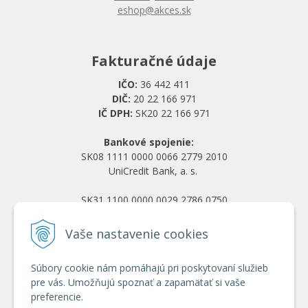
eshop@akces.sk
Fakturačné údaje
IČO:
36 442 411
DIČ:
20 22 166 971
IČ DPH:
SK20 22 166 971
Bankové spojenie:
SK08 1111 0000 0066 2779 2010
UniCredit Bank, a. s.
SK31 1100 0000 0029 2786 0750
Tatra banka, a. s.
Vaše nastavenie cookies
Všetko o nákupe
Súbory cookie nám pomáhajú pri poskytovaní služieb
Obchodné podmienky
pre vás. Umožňujú spoznať a zapamätať si vaše
Ochrana osobných údajov
preferencie.
Reklamačný poriadok