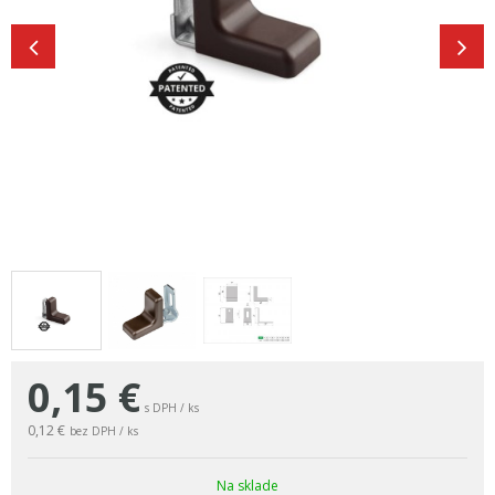
0,15
€
s DPH / ks
0,12 €
bez DPH / ks
Na sklade