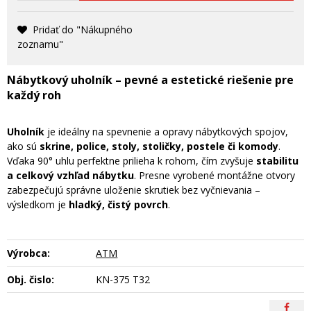
Pridať do "Nákupného
zoznamu"
Nábytkový uholník – pevné a estetické riešenie pre
každý roh
Uholník
je ideálny na spevnenie a opravy nábytkových spojov,
ako sú
skrine, police, stoly, stoličky, postele či komody
.
Vďaka 90° uhlu perfektne prilieha k rohom, čím zvyšuje
stabilitu
a celkový vzhľad nábytku
. Presne vyrobené montážne otvory
zabezpečujú správne uloženie skrutiek bez vyčnievania –
výsledkom je
hladký, čistý povrch
.
Výrobca:
ATM
Obj. čislo:
KN-375 T32