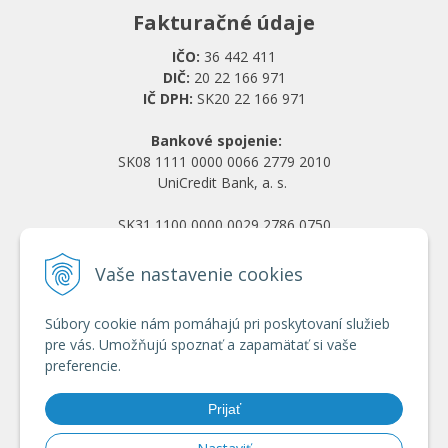
Fakturačné údaje
IČO:
36 442 411
DIČ:
20 22 166 971
IČ DPH:
SK20 22 166 971
Bankové spojenie:
SK08 1111 0000 0066 2779 2010
UniCredit Bank, a. s.
SK31 1100 0000 0029 2786 0750
Tatra banka, a. s.
Vaše nastavenie cookies
Všetko o nákupe
Súbory cookie nám pomáhajú pri poskytovaní služieb
Obchodné podmienky
pre vás. Umožňujú spoznať a zapamätať si vaše
Ochrana osobných údajov
preferencie.
Reklamačný poriadok
Doprava a platba
Prijať
Registrácia veľkoobchod