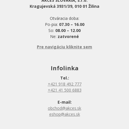
AKCES SLOVAKIA, s.r.o.
Kragujevská 3931/39, 010 01 Žilina
Otváracia doba:
Po-pia:
07.30 – 16.00
So:
08.00 – 12.00
Ne:
zatvorené
Pre navigáciu kliknite sem
Infolinka
Tel.:
+421 918 492 777
+421 41 500 6883
E-mail:
obchod@akces.sk
eshop@akces.sk