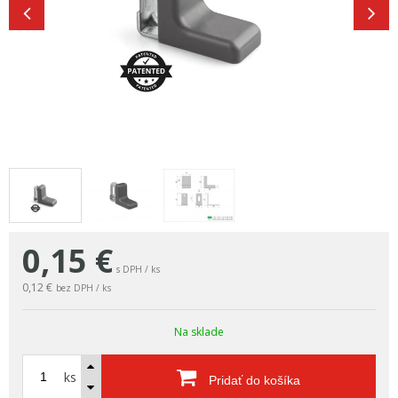
0,15
€
s DPH / ks
0,12 €
bez DPH / ks
Na sklade
ks
Pridať do košíka