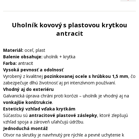
Uholník kovový s plastovou krytkou
antracit
Materiál:
oceľ, plast
Balenie obsahuje:
uholník + krytka
Farba:
antracit
Vysoká pevnosť a odolnosť
Vyrobený z kvalitnej
pozinkovanej ocele s hrúbkou 1,5 mm
, čo
zabezpečuje dlhú životnosť aj pri intenzívnom používaní.
Vhodný aj do exteriéru
Galvanická úprava chráni proti korózii – uholník je vhodný aj na
vonkajšie konštrukcie
.
Estetický vzhľad vďaka krytkám
Súčasťou sú
antracitové plastové záslepky
, ktoré zlepšujú
vzhľad spoja a zároveň uľahčujú údržbu.
Jednoduchá montáž
Otvor na skrutky je navrhnutý pre rýchle a pevné uchytenie k