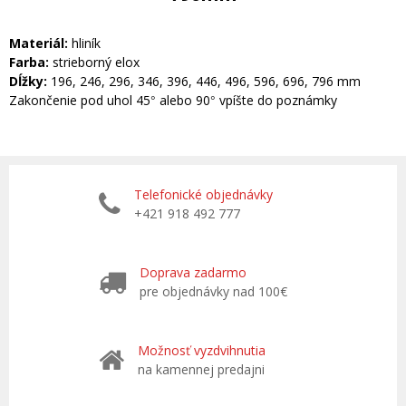
Materiál:
hliník
Farba:
strieborný elox
Dĺžky:
196, 246, 296, 346, 396, 446, 496, 596, 696, 796 mm
Zakončenie pod uhol 45
alebo 90
vpíšte do poznámky
°
°
Telefonické objednávky
+421 918 492 777
Doprava zadarmo
pre objednávky nad 100€
Možnosť vyzdvihnutia
na kamennej predajni