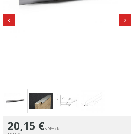
20,15
€
s DPH / ks