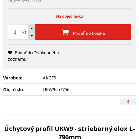
16,38 €
bez DPH / ks
Na objednávku
ks
Pridať do košíka
Pridať do "Nákupného
zoznamu"
Výrobca:
AKCES
Obj. čislo:
UKW9str/796
Úchytový profil UKW9 - strieborný elox L-
796mm