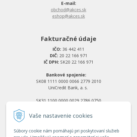
E-mail:
obchod@akces.sk
eshop@akces.sk
Fakturačné údaje
IČO:
36 442 411
DIČ:
20 22 166 971
IČ DPH:
SK20 22 166 971
Bankové spojenie:
SK08 1111 0000 0066 2779 2010
UniCredit Bank, a. s.
SK31 1100 0000 0029 2786 0750
Tatra banka, a. s.
Vaše nastavenie cookies
Všetko o nákupe
Súbory cookie nám pomáhajú pri poskytovaní služieb
Obchodné podmienky