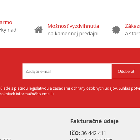
darmo
Možnosť vyzdvihnutia
Zákazn
vky nad
na kamennej predajni
a star
Odoberať
lade s platnou legislatívou a zásadami ochrany osobných údajov. Súhlas potvr
éhokoľvek informačného emailu.
Fakturačné údaje
IČO:
36 442 411