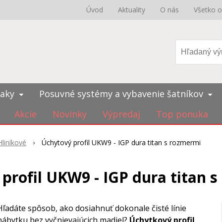
Úvod
Aktuality
O nás
Všetko 
iaky
Posuvné systémy a vybavenie šatníkov
Akcie
Novinky
Výpredaj
Top ponuka
Hliníkové
Úchytový profil UKW9 - IGP dura titan s rozmermi
profil UKW9 - IGP dura titan 
Hľadáte spôsob, ako dosiahnuť dokonale čisté línie
nábytku bez vyčnievajúcich madiel?
Úchytkový profil