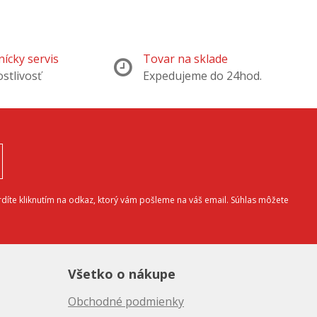
ícky servis
Tovar na sklade
ostlivosť
Expedujeme do 24hod.
díte kliknutím na odkaz, ktorý vám pošleme na váš email. Súhlas môžete
Všetko o nákupe
Obchodné podmienky