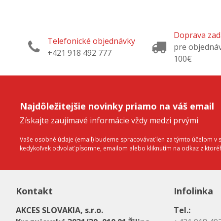
Doprava za
Telefonické objednávky
pre objedná
+421 918 492 777
100€
Najdôležitejšie novinky priamo na váš email
Získajte zaujímavé informácie vždy medzi prvými
Vaše osobné údaje (email) budeme spracovávať len za týmto účelom v sú
kedykoľvek odvolať písomne, emailom alebo kliknutím na odkaz z ktor
Kontakt
Infolinka
AKCES SLOVAKIA, s.r.o.
Tel.: