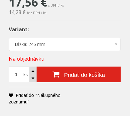
17,56
€
s DPH / ks
14,28 €
bez DPH / ks
Variant:
Dĺžka: 246 mm
Na objednávku
ks
Pridať do košíka
Pridať do "Nákupného
zoznamu"