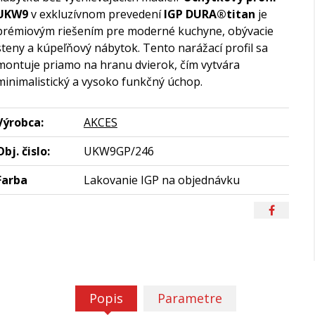
UKW9
v exkluzívnom prevedení
IGP DURA®titan
je
prémiovým riešením pre moderné kuchyne, obývacie
steny a kúpeľňový nábytok. Tento narážací profil sa
montuje priamo na hranu dvierok, čím vytvára
minimalistický a vysoko funkčný úchop.
Výrobca:
AKCES
Obj. čislo:
UKW9GP/246
Farba
Lakovanie IGP na objednávku
Popis
Parametre