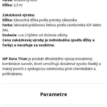
Dĺžka:
2,5 m
Zakázková výroba:
Dĺžka:
ľubovoľná dĺžka podľa potreby zákazníka
Farba:
lakovaná práškovou farbou podľa vzorkovníka IGP alebo
RAL
Dodanie:
cca 2 týždne od zloženia zálohy
Cena zakázkovej výroby je individuálna (podľa dĺžky a
farby) a naceňuje sa osobitne.
IGP Du
ra Titan
je produkt dlhodobého vývoja inovatívnej
kombinácie surovín, ktoré umožňujú dosiahnuť vysoko hladký a
matný povrch s vynikajúcou odolnosťou proti chemikáliám a
poškriabaniu.
Parametre