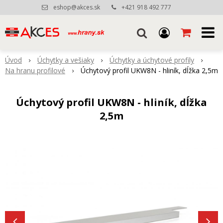
eshop@akces.sk
+421 918 492 777
Úvod
Úchytky a vešiaky
Úchytky a úchytové profily
Na hranu profilové
Úchytový profil UKW8N - hliník, dĺžka 2,5m
Úchytový profil UKW8N - hliník, dĺžka
2,5m