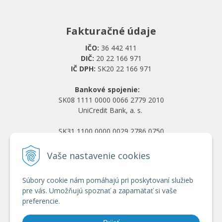
Fakturačné údaje
IČO:
36 442 411
DIČ:
20 22 166 971
IČ DPH:
SK20 22 166 971
Bankové spojenie:
SK08 1111 0000 0066 2779 2010
UniCredit Bank, a. s.
SK31 1100 0000 0029 2786 0750
Tatra banka, a. s.
Vaše nastavenie cookies
Všetko o nákupe
Súbory cookie nám pomáhajú pri poskytovaní služieb
Obchodné podmienky
pre vás. Umožňujú spoznať a zapamätať si vaše
Ochrana osobných údajov
preferencie.
Reklamačný poriadok
Doprava a platba