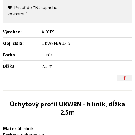
Pridať do "Nákupného
zoznamu"
Výrobca:
AKCES
Obj. čislo:
UKW8N/alu2,5
Farba
Hliník
Dĺžka
2,5 m
Úchytový profil UKW8N - hliník, dĺžka
2,5m
Materiál:
hliník
Farba:
strieborný elox