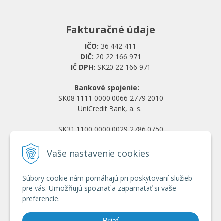
Fakturačné údaje
IČO:
36 442 411
DIČ:
20 22 166 971
IČ DPH:
SK20 22 166 971
Bankové spojenie:
SK08 1111 0000 0066 2779 2010
UniCredit Bank, a. s.
SK31 1100 0000 0029 2786 0750
Tatra banka, a. s.
Vaše nastavenie cookies
Všetko o nákupe
Súbory cookie nám pomáhajú pri poskytovaní služieb
Obchodné podmienky
pre vás. Umožňujú spoznať a zapamätať si vaše
Ochrana osobných údajov
preferencie.
Reklamačný poriadok
Doprava a platba
Prijať