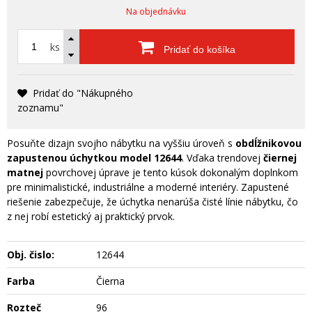
Na objednávku
ks
Pridať do košíka
Pridať do "Nákupného
zoznamu"
Posuňte dizajn svojho nábytku na vyššiu úroveň s
obdĺžnikovou
zapustenou úchytkou model 12644
. Vďaka trendovej
čiernej
matnej
povrchovej úprave je tento kúsok dokonalým doplnkom
pre minimalistické, industriálne a moderné interiéry. Zapustené
riešenie zabezpečuje, že úchytka nenarúša čisté línie nábytku, čo
z nej robí estetický aj praktický prvok.
Obj. čislo:
12644
Farba
Čierna
Rozteč
96