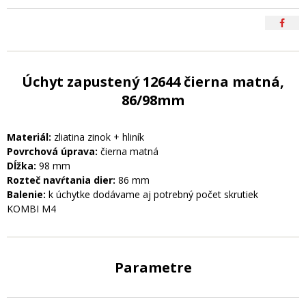
Úchyt zapustený 12644 čierna matná,
86/98mm
Materiál:
zliatina zinok + hliník
Povrchová úprava:
čierna matná
Dĺžka:
98 mm
Rozteč navŕtania dier:
86 mm
Balenie:
k úchytke dodávame aj potrebný počet skrutiek
KOMBI M4
Parametre