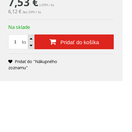
7,53
€
s DPH / ks
6,12 €
bez DPH / ks
Na sklade
ks
Pridať do košíka
Pridať do "Nákupného
zoznamu"