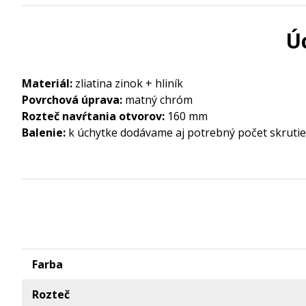
Ú
Materiál:
zliatina zinok + hliník
Povrchová úprava:
matný chróm
Rozteč navŕtania otvorov:
160 mm
Balenie:
k úchytke dodávame aj potrebný počet skru
Farba
Rozteč