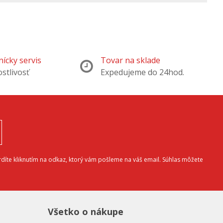
ícky servis
Tovar na sklade
ostlivosť
Expedujeme do 24hod.
díte kliknutím na odkaz, ktorý vám pošleme na váš email. Súhlas môžete
Všetko o nákupe