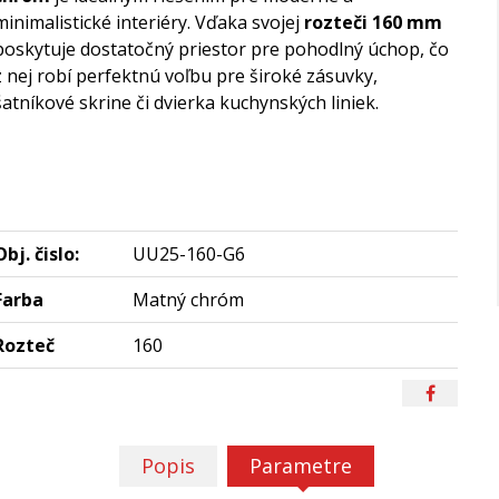
minimalistické interiéry. Vďaka svojej
rozteči 160 mm
poskytuje dostatočný priestor pre pohodlný úchop, čo
z nej robí perfektnú voľbu pre široké zásuvky,
šatníkové skrine či dvierka kuchynských liniek.
Obj. čislo:
UU25-160-G6
Farba
Matný chróm
Rozteč
160
Popis
Parametre