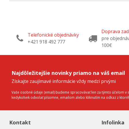
Doprava za
Telefonické objednávky
pre objedná
+421 918 492 777
100€
Najdôležitejšie novinky priamo na váš email
Získajte zaujímavé informácie vždy medzi prvými
Vaše osobné údaje (email) budeme spracovávať len za týmto účelom v sú
kedykoľvek odvolať písomne, emailom alebo kliknutím na odkaz z ktor
Kontakt
Infolinka