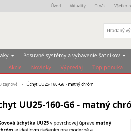
Úvod
Aktuality
O nás
Všetko 
iaky
Posuvné systémy a vybavenie šatníkov
Akcie
Novinky
Výpredaj
Top ponuka
Dizajnové
Úchyt UU25-160-G6 - matný chróm
chyt UU25-160-G6 - matný chr
Kovová úchytka UU25
v povrchovej úprave
matný
chróm
je ideálnym riešením pre moderné a