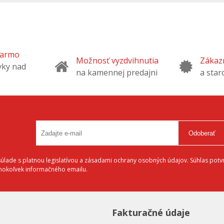
darmo
Možnosť vyzdvihnutia
Zákazn
vky nad
na kamennej predajni
a star
Odoberať
lade s platnou legislatívou a zásadami ochrany osobných údajov. Súhlas potvr
éhokoľvek informačného emailu.
Fakturačné údaje