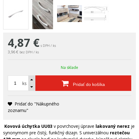
4,87
€
s DPH / ks
3,96 €
bez DPH / ks
Na sklade
ks
Pridať do košíka
Pridať do "Nákupného
zoznamu"
Kovová úchytka UU03
v povrchovej úprave
lakovaný nerez
je
synonymom pre čistý, funkčný dizajn. S univerzálnou
roztečou