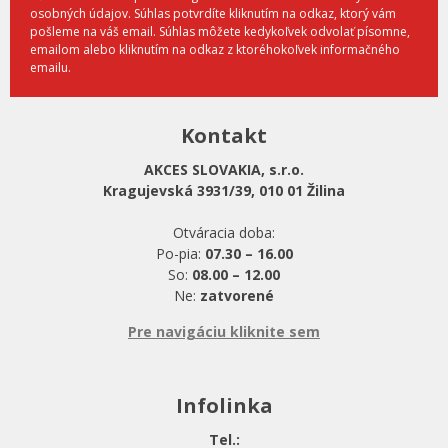
osobných údajov. Súhlas potvrdíte kliknutím na odkaz, ktorý vám
pošleme na váš email. Súhlas môžete kedykoľvek odvolať písomne,
emailom alebo kliknutím na odkaz z ktoréhokoľvek informačného
emailu.
Kontakt
AKCES SLOVAKIA, s.r.o.
Kragujevská 3931/39, 010 01 Žilina
Otváracia doba:
Po-pia:
07.30 – 16.00
So:
08.00 – 12.00
Ne:
zatvorené
Pre navigáciu kliknite sem
Infolinka
Tel.: