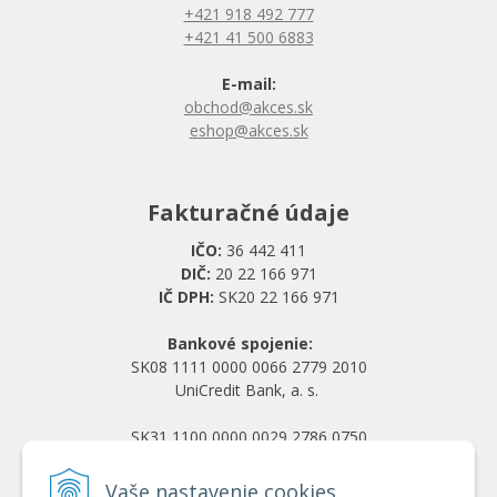
+421 918 492 777
+421 41 500 6883
E-mail:
obchod@akces.sk
eshop@akces.sk
Fakturačné údaje
IČO:
36 442 411
DIČ:
20 22 166 971
IČ DPH:
SK20 22 166 971
Bankové spojenie:
SK08 1111 0000 0066 2779 2010
UniCredit Bank, a. s.
SK31 1100 0000 0029 2786 0750
Tatra banka, a. s.
Vaše nastavenie cookies