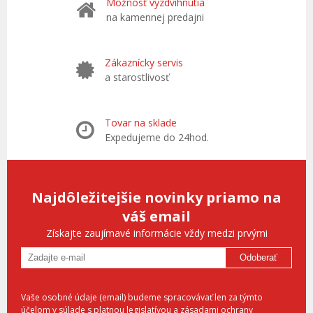
Možnosť vyzdvihnutia
na kamennej predajni
Zákaznícky servis
a starostlivosť
Tovar na sklade
Expedujeme do 24hod.
Najdôležitejšie novinky priamo na
váš email
Získajte zaujímavé informácie vždy medzi prvými
Odoberať
Vaše osobné údaje (email) budeme spracovávať len za týmto
účelom v súlade s platnou legislatívou a zásadami ochrany