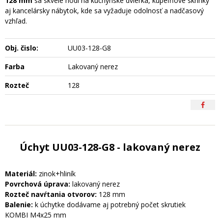
128 mm
sa skvele hodí na kuchynské dvierka, kúpeľňové skrinky
aj kancelársky nábytok, kde sa vyžaduje odolnosť a nadčasový
vzhľad.
Obj. čislo:
UU03-128-G8
Farba
Lakovaný nerez
Rozteč
128
Úchyt UU03-128-G8 - lakovaný nerez
Materiál:
zinok+hliník
Povrchová úprava:
lakovaný nerez
Rozteč navŕtania otvorov:
128 mm
Balenie:
k úchytke dodávame aj potrebný počet skrutiek
KOMBI M4x25 mm