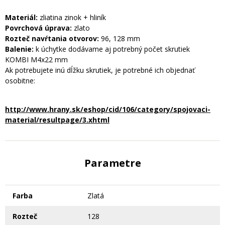
Materiál:
zliatina zinok + hliník
Povrchová úprava:
zlato
Rozteč navŕtania otvorov:
96, 128 mm
Balenie:
k úchytke dodávame aj potrebný počet skrutiek
KOMBI M4x22 mm
Ak potrebujete inú dĺžku skrutiek, je potrebné ich objednať
osobitne:
http://www.hrany.sk/eshop/cid/106/category/spojovaci-
material/resultpage/3.xhtml
Parametre
Farba
Zlatá
Rozteč
128