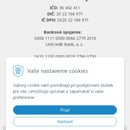
IČO:
36 442 411
DIČ:
20 22 166 971
IČ DPH:
SK20 22 166 971
Bankové spojenie:
SK08 1111 0000 0066 2779 2010
UniCredit Bank, a. s.
SK31 1100 0000 0029 2786 0750
Tatra banka, a. s.
Vaše nastavenie cookies
Všetko o nákupe
Súbory cookie nám pomáhajú pri poskytovaní služieb
Obchodné podmienky
pre vás. Umožňujú spoznať a zapamätať si vaše
Ochrana osobných údajov
preferencie.
Reklamačný poriadok
Doprava a platba
Prijať
Registrácia veľkoobchod
Nastaviť