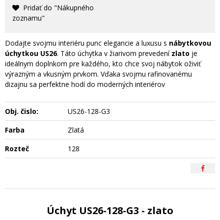
Pridať do "Nákupného
zoznamu"
Dodajte svojmu interiéru punc elegancie a luxusu s
nábytkovou
úchytkou US26
. Táto úchytka v žiarivom prevedení
zlato
je
ideálnym doplnkom pre každého, kto chce svoj nábytok oživiť
výrazným a vkusným prvkom. Vďaka svojmu rafinovanému
dizajnu sa perfektne hodí do moderných interiérov
Obj. čislo:
US26-128-G3
Farba
Zlatá
Rozteč
128
Úchyt US26-128-G3 - zlato