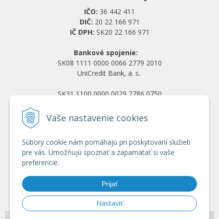
IČO:
36 442 411
DIČ:
20 22 166 971
IČ DPH:
SK20 22 166 971
Bankové spojenie:
SK08 1111 0000 0066 2779 2010
UniCredit Bank, a. s.
SK31 1100 0000 0029 2786 0750
Tatra banka, a. s.
Vaše nastavenie cookies
Všetko o nákupe
Súbory cookie nám pomáhajú pri poskytovaní služieb
Obchodné podmienky
pre vás. Umožňujú spoznať a zapamätať si vaše
Ochrana osobných údajov
preferencie.
Reklamačný poriadok
Doprava a platba
Prijať
Registrácia veľkoobchod
Nastaviť