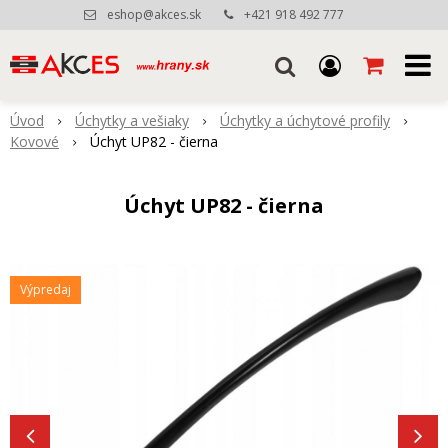
eshop@akces.sk
+421 918 492 777
Úvod
Úchytky a vešiaky
Úchytky a úchytové profily
Kovové
Úchyt UP82 - čierna
Úchyt UP82 - čierna
Výpredaj