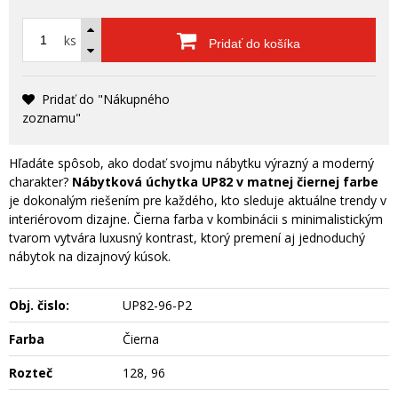
ks
Pridať do košíka
Pridať do "Nákupného
zoznamu"
Hľadáte spôsob,
ako dodať svojmu nábytku výrazný a moderný
charakter?
Nábytková úchytka UP82 v matnej čiernej farbe
je dokonalým riešením pre každého,
kto sleduje aktuálne trendy v
interiérovom dizajne.
Čierna farba v kombinácii s minimalistickým
tvarom vytvára luxusný kontrast,
ktorý premení aj jednoduchý
nábytok na dizajnový kúsok.
Obj. čislo:
UP82-96-P2
Farba
Čierna
Rozteč
128, 96