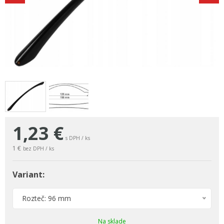
1,23
€
s DPH / ks
1 €
bez DPH / ks
Variant:
Rozteč: 96 mm
Na sklade