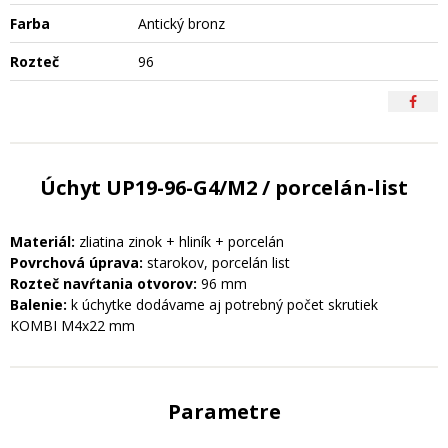
Farba
Antický bronz
Rozteč
96
Úchyt UP19-96-G4/M2 / porcelán-list
Materiál:
zliatina zinok + hliník + porcelán
Povrchová úprava:
starokov, porcelán list
Rozteč navŕtania otvorov:
96 mm
Balenie:
k úchytke dodávame aj potrebný počet skrutiek
KOMBI M4x22 mm
Parametre