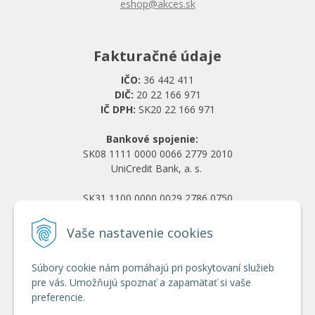
eshop@akces.sk
Fakturačné údaje
IČO:
36 442 411
DIČ:
20 22 166 971
IČ DPH:
SK20 22 166 971
Bankové spojenie:
SK08 1111 0000 0066 2779 2010
UniCredit Bank, a. s.
SK31 1100 0000 0029 2786 0750
Tatra banka, a. s.
Vaše nastavenie cookies
Všetko o nákupe
Súbory cookie nám pomáhajú pri poskytovaní služieb
Obchodné podmienky
pre vás. Umožňujú spoznať a zapamätať si vaše
Ochrana osobných údajov
preferencie.
Reklamačný poriadok