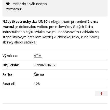
Pridať do "Nákupného
zoznamu"
Nábytková úchytka UN90
v elegantnom prevedení
čierna
matná
je dokonalou voľbou pre milovníkov čistých línií a
industriálneho štýlu. Vďaka svojmu nadčasovému vzhľadu sa
stane štýlovým detailom každej kuchynskej linky, kúpeľňovej
skrinky alebo šatníka.
Výrobca:
ATM
Obj. čislo:
UN90-128-P2
Farba
Čierna
Rozteč
128