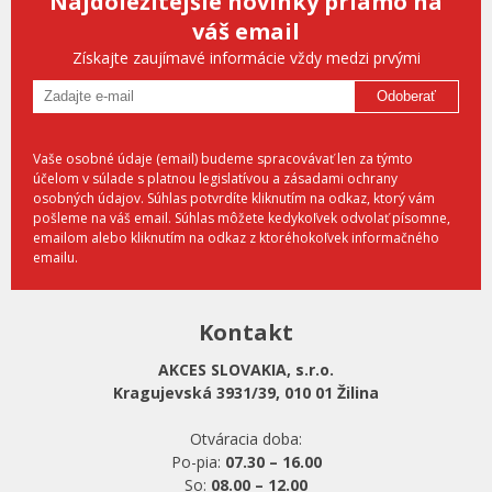
Najdôležitejšie novinky priamo na
váš email
Získajte zaujímavé informácie vždy medzi prvými
Odoberať
Vaše osobné údaje (email) budeme spracovávať len za týmto
účelom v súlade s platnou legislatívou a zásadami ochrany
osobných údajov. Súhlas potvrdíte kliknutím na odkaz, ktorý vám
pošleme na váš email. Súhlas môžete kedykoľvek odvolať písomne,
emailom alebo kliknutím na odkaz z ktoréhokoľvek informačného
emailu.
Kontakt
AKCES SLOVAKIA, s.r.o.
Kragujevská 3931/39, 010 01 Žilina
Otváracia doba:
Po-pia:
07.30 – 16.00
So:
08.00 – 12.00