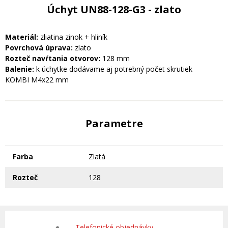
Úchyt UN88-128-G3 - zlato
Materiál:
zliatina zinok + hliník
Povrchová úprava:
zlato
Rozteč navŕtania otvorov:
128 mm
Balenie:
k úchytke dodávame aj potrebný počet skrutiek
KOMBI M4x22 mm
Parametre
Farba
Zlatá
Rozteč
128
Telefonické objednávky