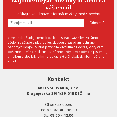
Najdôležitejšie novinky priamo na
váš email
Získajte zaujímavé informácie vždy medzi prvými
Odoberať
Vaše osobné údaje (email) budeme spracovávať len za týmto
účelom v súlade s platnou legislatívou a zásadami ochrany
osobných údajov. Súhlas potvrdíte kliknutím na odkaz, ktorý vám
pošleme na váš email. Súhlas môžete kedykoľvek odvolať písomne,
emailom alebo kliknutím na odkaz z ktoréhokoľvek informačného
emailu.
Kontakt
AKCES SLOVAKIA, s.r.o.
Kragujevská 3931/39, 010 01 Žilina
Otváracia doba:
Po-pia:
07.30 – 16.00
So:
08.00 – 12.00