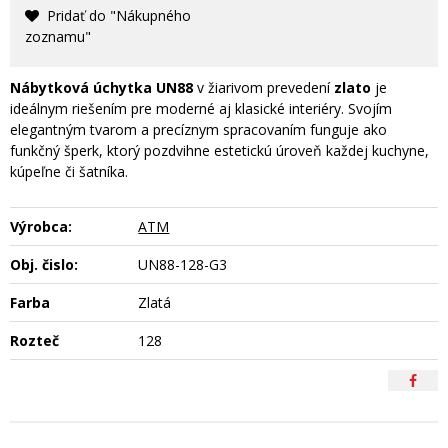
Pridať do "Nákupného
zoznamu"
Nábytková úchytka UN88
v žiarivom prevedení
zlato
je
ideálnym riešením pre moderné aj klasické interiéry. Svojím
elegantným tvarom a precíznym spracovaním funguje ako
funkčný šperk, ktorý pozdvihne estetickú úroveň každej kuchyne,
kúpeľne či šatníka.
Výrobca:
ATM
Obj. čislo:
UN88-128-G3
Farba
Zlatá
Rozteč
128