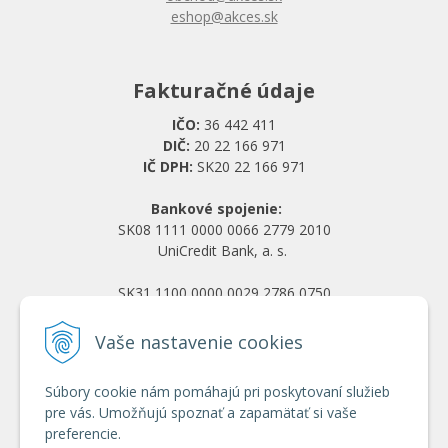
eshop@akces.sk
Fakturačné údaje
IČO:
36 442 411
DIČ:
20 22 166 971
IČ DPH:
SK20 22 166 971
Bankové spojenie:
SK08 1111 0000 0066 2779 2010
UniCredit Bank, a. s.
SK31 1100 0000 0029 2786 0750
Tatra banka, a. s.
Vaše nastavenie cookies
Všetko o nákupe
Súbory cookie nám pomáhajú pri poskytovaní služieb
Obchodné podmienky
pre vás. Umožňujú spoznať a zapamätať si vaše
Ochrana osobných údajov
preferencie.