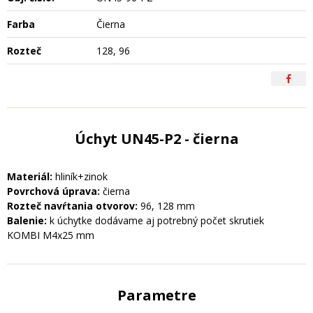
Farba
Čierna
Rozteč
128, 96
Úchyt UN45-P2 - čierna
Materiál:
hliník+zinok
Povrchová úprava:
čierna
Rozteč navŕtania otvorov:
96, 128 mm
Balenie:
k úchytke dodávame aj potrebný počet skrutiek
KOMBI M4x25 mm
Parametre