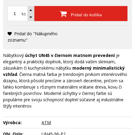
ks
Pridať do košíka
Pridať do "Nákupného
zoznamu"
Nábytkový
úchyt UN45 v čiernom matnom prevedení
je
elegantný a praktický doplnok, ktorý dodá vašim skriniam,
zásuvkám či kuchynskému nábytku
moderný minimalistický
vzhľad
. Čierna matná farba je trendovým prvkom interiérového
dizajnu, ktorá pôsobí precízne a zároveň decentne, pričom sa
ľahko kombinuje s rôznymi materiálmi vrátane dreva, kovu či
farebných povrchov. Moderné úchytky v čiernej farbe sú
populárne pre svoju schopnosť doplniť súčasné aj industriálne
štýly interiérov.
Výrobca:
ATM
Obj. čislo:
UN45-96-P2