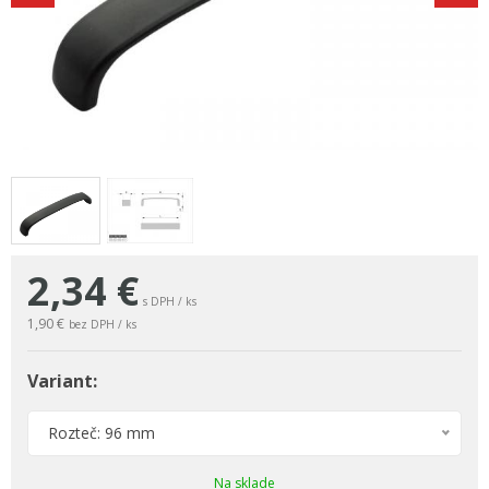
2,34
€
s DPH / ks
1,90 €
bez DPH / ks
Variant:
Rozteč: 96 mm
Na sklade