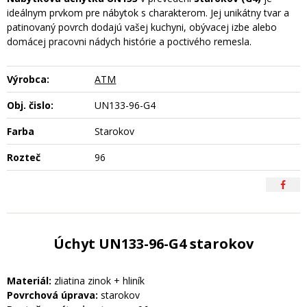
ideálnym prvkom pre nábytok s charakterom. Jej unikátny tvar a
patinovaný povrch dodajú vašej kuchyni, obývacej izbe alebo
domácej pracovni nádych histórie a poctivého remesla.
Výrobca:
ATM
Obj. čislo:
UN133-96-G4
Farba
Starokov
Rozteč
96
Úchyt UN133-96-G4 starokov
Materiál:
zliatina zinok + hliník
Povrchová úprava:
starokov