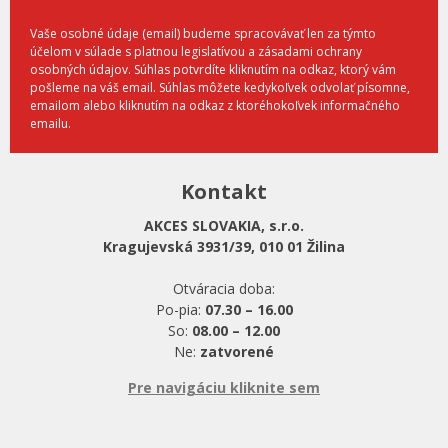
Vaše osobné údaje (email) budeme spracovávať len za týmto
účelom v súlade s platnou legislatívou a zásadami ochrany
osobných údajov. Súhlas potvrdíte kliknutím na odkaz, ktorý vám
pošleme na váš email. Súhlas môžete kedykoľvek odvolať písomne,
emailom alebo kliknutím na odkaz z ktoréhokoľvek informačného
emailu.
Kontakt
AKCES SLOVAKIA, s.r.o.
Kragujevská 3931/39, 010 01 Žilina
Otváracia doba:
Po-pia:
07.30 – 16.00
So:
08.00 – 12.00
Ne:
zatvorené
Pre navigáciu kliknite sem