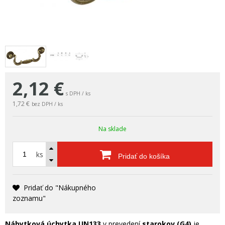
2,12
€
s DPH / ks
1,72 €
bez DPH / ks
Na sklade
ks
Pridať do košíka
Pridať do "Nákupného
zoznamu"
Nábytková úchytka UN133
v prevedení
starokov (G4)
je