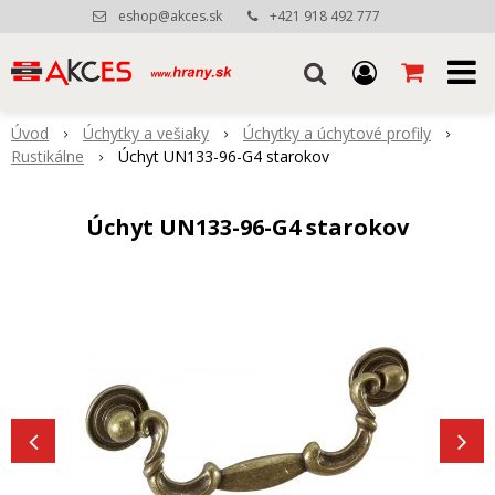
eshop@akces.sk
+421 918 492 777
Úvod
Úchytky a vešiaky
Úchytky a úchytové profily
Rustikálne
Úchyt UN133-96-G4 starokov
Úchyt UN133-96-G4 starokov