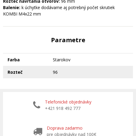
Rozteč navŕtania otvorov:
96 mm
Balenie:
k úchytke dodávame aj potrebný počet skrutiek
KOMBI M4x22 mm
Parametre
Farba
Starokov
Rozteč
96
Telefonické objednávky
+421 918 492 777
Doprava zadarmo
pre objednávky nad 100€