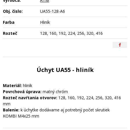
Výrobca:
ATM
Obj. čislo:
UA55-128-A6
Farba
Hliník
Rozteč
128, 160, 192, 224, 256, 320, 416
Úchyt UA55 - hliník
Materiál:
hliník
Povrchová úprava:
matný chróm
Rozteč navŕtania otvorov:
128, 160, 192, 224, 256, 320, 416
mm
Balenie:
k úchytke dodávame aj potrebný počet skrutiek
KOMBI M4x25 mm