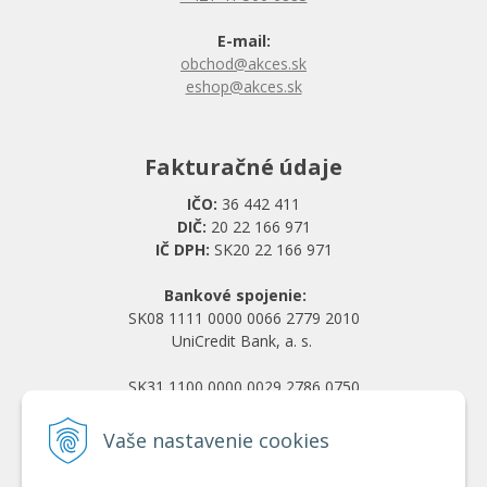
E-mail:
obchod@akces.sk
eshop@akces.sk
Fakturačné údaje
IČO:
36 442 411
DIČ:
20 22 166 971
IČ DPH:
SK20 22 166 971
Bankové spojenie:
SK08 1111 0000 0066 2779 2010
UniCredit Bank, a. s.
SK31 1100 0000 0029 2786 0750
Tatra banka, a. s.
Vaše nastavenie cookies
Všetko o nákupe