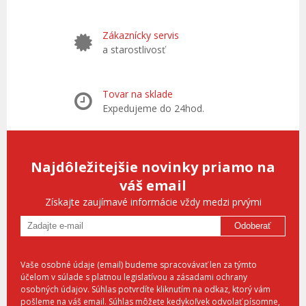
Zákaznícky servis
a starostlivosť
Tovar na sklade
Expedujeme do 24hod.
Najdôležitejšie novinky priamo na
váš email
Získajte zaujímavé informácie vždy medzi prvými
Odoberať
Vaše osobné údaje (email) budeme spracovávať len za týmto
účelom v súlade s platnou legislatívou a zásadami ochrany
osobných údajov. Súhlas potvrdíte kliknutím na odkaz, ktorý vám
pošleme na váš email. Súhlas môžete kedykoľvek odvolať písomne,