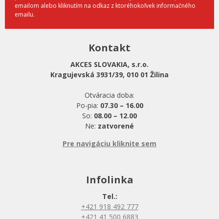
emailom alebo kliknutím na odkaz z ktoréhokoľvek informačného
emailu.
Kontakt
AKCES SLOVAKIA, s.r.o.
Kragujevská 3931/39, 010 01 Žilina
Otváracia doba:
Po-pia:
07.30 – 16.00
So:
08.00 – 12.00
Ne:
zatvorené
Pre navigáciu kliknite sem
Infolinka
Tel.:
+421 918 492 777
+421 41 500 6883