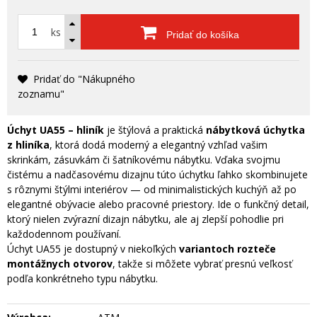
ks
Pridať do košíka
Pridať do "Nákupného
zoznamu"
Úchyt UA55 – hliník
je štýlová a praktická
nábytková úchytka
z hliníka
, ktorá dodá moderný a elegantný vzhľad vašim
skrinkám, zásuvkám či šatníkovému nábytku. Vďaka svojmu
čistému a nadčasovému dizajnu túto úchytku ľahko skombinujete
s rôznymi štýlmi interiérov — od minimalistických kuchýň až po
elegantné obývacie alebo pracovné priestory. Ide o funkčný detail,
ktorý nielen zvýrazní dizajn nábytku, ale aj zlepší pohodlie pri
každodennom používaní.
Úchyt UA55 je dostupný v niekoľkých
variantoch rozteče
montážnych otvorov
, takže si môžete vybrať presnú veľkosť
podľa konkrétneho typu nábytku.