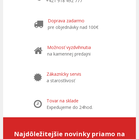
+421 918 492 777
Doprava zadarmo
pre objednávky nad 100€
Možnosť vyzdvihnutia
na kamennej predajni
Zákaznícky servis
a starostlivosť
Tovar na sklade
Expedujeme do 24hod.
Najdôležitejšie novinky priamo na