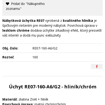
Pridať do "Nákupného
zoznamu"
Nábytková úchytka RE07
vyrobená z
kvalitného hliníka
je
špičkovým riešením pre moderný nábytok. Povrchová úprava v
lesklom chróme
dodáva úchytke zrkadlový efekt, ktorý presvetlí
váš interiér a dodá mu punc exkluzivity
Obj. čislo:
RE07-160-A6/G2
Rozteč
160
Úchyt RE07-160-A6/G2 - hliník/chróm
Materiál:
zliatina ZnAl + hliník
Povrchová úprava:
matný chróm/chróm