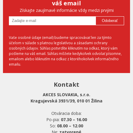
váš email
Získajte zaujímavé informácie vždy medzi prvými
Odoberať
Vaše osobné údaje (email) budeme spracovávať len za týmto
účelom v súlade s platnou legislatívou a zásadami ochrany
osobných údajov. Súhlas potvrdíte kliknutím na odkaz, ktorý vám
pošleme na váš email. Súhlas môžete kedykoľvek odvolať písomne,
emailom alebo kliknutím na odkaz z ktoréhokoľvek informačného
emailu.
Kontakt
AKCES SLOVAKIA, s.r.o.
Kragujevská 3931/39, 010 01 Žilina
Otváracia doba:
Po-pia:
07.30 – 16.00
So:
08.00 – 12.00
Ne:
zatvorené