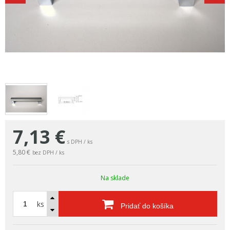
7,13
€
s DPH / ks
5,80 €
bez DPH / ks
Na sklade
ks
Pridať do košíka