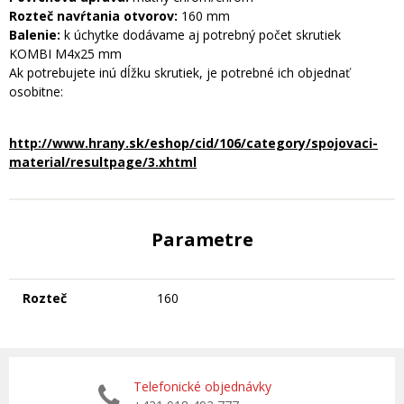
Rozteč navŕtania otvorov:
160 mm
Balenie:
k úchytke dodávame aj potrebný počet skrutiek
KOMBI M4x25 mm
Ak potrebujete inú dĺžku skrutiek, je potrebné ich objednať
osobitne:
http://www.hrany.sk/eshop/cid/106/category/spojovaci-
material/resultpage/3.xhtml
Parametre
Rozteč
160
Telefonické objednávky