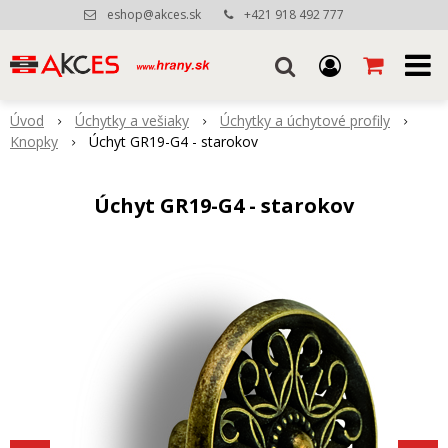
eshop@akces.sk
+421 918 492 777
Úvod
Úchytky a vešiaky
Úchytky a úchytové profily
Knopky
Úchyt GR19-G4 - starokov
Úchyt GR19-G4 - starokov