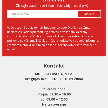
Získajte zaujímavé informácie vždy medzi prvými
Odoberať
Vaše osobné údaje (email) budeme spracovávať len za týmto
účelom v súlade s platnou legislatívou a zásadami ochrany
osobných údajov. Súhlas potvrdíte kliknutím na odkaz, ktorý vám
pošleme na váš email. Súhlas môžete kedykoľvek odvolať písomne,
emailom alebo kliknutím na odkaz z ktoréhokoľvek informačného
emailu.
Kontakt
AKCES SLOVAKIA, s.r.o.
Kragujevská 3931/39, 010 01 Žilina
Otváracia doba:
Po-pia:
07.30 – 16.00
So:
08.00 – 12.00
Ne:
zatvorené