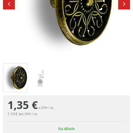
1,35
€
s DPH / ks
1,10 €
bez DPH / ks
Na sklade