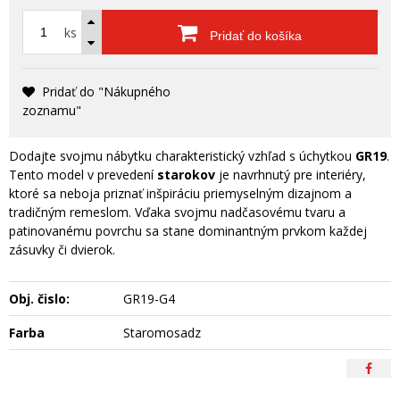
ks
Pridať do košíka
Pridať do "Nákupného
zoznamu"
Dodajte svojmu nábytku charakteristický vzhľad s úchytkou
GR19
.
Tento model v prevedení
starokov
je navrhnutý pre interiéry,
ktoré sa neboja priznať inšpiráciu priemyselným dizajnom a
tradičným remeslom. Vďaka svojmu nadčasovému tvaru a
patinovanému povrchu sa stane dominantným prvkom každej
zásuvky či dvierok.
Obj. čislo:
GR19-G4
Farba
Staromosadz