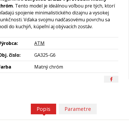
chróm
. Tento model je ideálnou voľbou pre tých, ktorí
hľadajú spojenie minimalistického dizajnu a vysokej
funkčnosti. Vďaka svojmu nadčasovému povrchu sa
hodí do kuchýň, kúpeľní aj obývacích zostáv.
Výrobca:
ATM
Obj. čislo:
GA325-G6
Farba
Matný chróm
Popis
Parametre