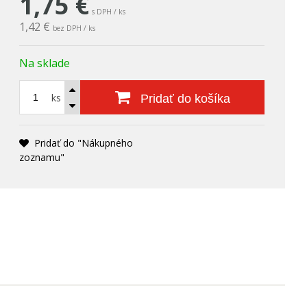
1,75
€
s DPH / ks
1,42 €
bez DPH / ks
Na sklade
ks
Pridať do košíka
Pridať do "Nákupného
zoznamu"