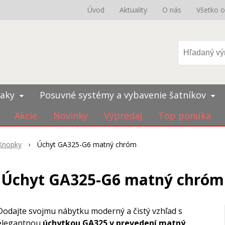
Úvod
Aktuality
O nás
Všetko 
iaky
Posuvné systémy a vybavenie šatníkov
Akcie
Novinky
Výpredaj
Top ponuka
Knopky
Úchyt GA325-G6 matný chróm
Úchyt GA325-G6 matný chróm
Dodajte svojmu nábytku moderný a čistý vzhľad s
elegantnou
úchytkou GA325 v prevedení matný