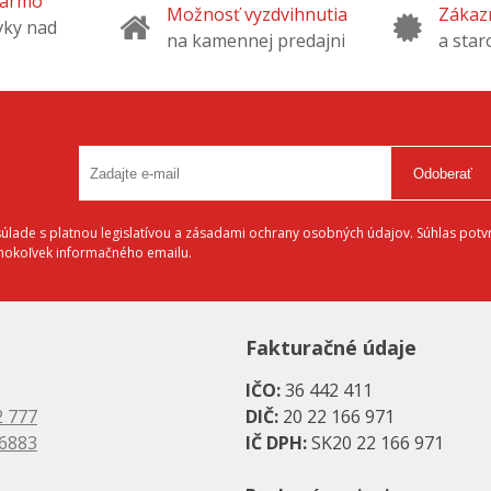
darmo
Možnosť vyzdvihnutia
Zákazn
vky nad
na kamennej predajni
a star
Odoberať
lade s platnou legislatívou a zásadami ochrany osobných údajov. Súhlas potvr
éhokoľvek informačného emailu.
Fakturačné údaje
IČO:
36 442 411
2 777
DIČ:
20 22 166 971
 6883
IČ DPH:
SK20 22 166 971