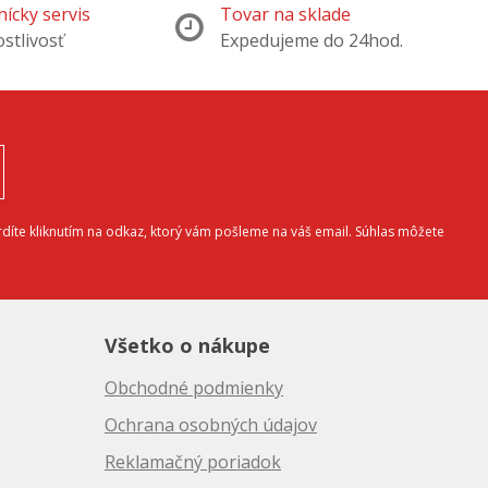
ícky servis
Tovar na sklade
ostlivosť
Expedujeme do 24hod.
díte kliknutím na odkaz, ktorý vám pošleme na váš email. Súhlas môžete
Všetko o nákupe
Obchodné podmienky
Ochrana osobných údajov
Reklamačný poriadok