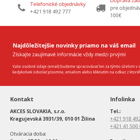
Doprava za
Telefonické objednávky
pre objedná
+421 918 492 777
100€
Najdôležitejšie novinky priamo na váš email
Získajte zaujímavé informácie vždy medzi prvými
Vaše osobné údaje (email) budeme spracovávať len za týmto účelom v sú
kedykoľvek odvolať písomne, emailom alebo kliknutím na odkaz z ktor
Kontakt
Infolinka
AKCES SLOVAKIA, s.r.o.
Tel.:
Kragujevská 3931/39, 010 01 Žilina
+421 918 49
+421 41 500
Otváracia doba: