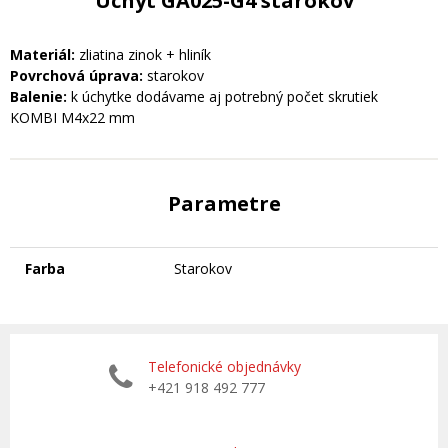
Úchyt GA025-G4 starokov
Materiál:
zliatina zinok + hliník
Povrchová úprava:
starokov
Balenie:
k úchytke dodávame aj potrebný počet skrutiek
KOMBI M4x22 mm
Parametre
Farba
Starokov
Telefonické objednávky
+421 918 492 777