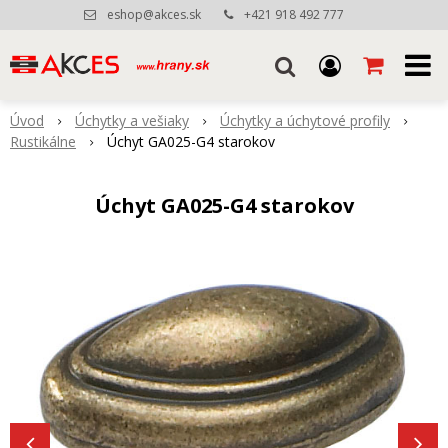
eshop@akces.sk
+421 918 492 777
Úvod
Úchytky a vešiaky
Úchytky a úchytové profily
Rustikálne
Úchyt GA025-G4 starokov
Úchyt GA025-G4 starokov