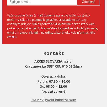
Odoberať
Vaše osobné údaje (email) budeme spracovávať len za týmto
účelom v súlade s platnou legislatívou a zásadami ochrany
osobných údajov. Súhlas potvrdíte kliknutím na odkaz, ktorý vám
pošleme na váš email. Súhlas môžete kedykoľvek odvolať písomne,
emailom alebo kliknutím na odkaz z ktoréhokoľvek informačného
emailu.
Kontakt
AKCES SLOVAKIA, s.r.o.
Kragujevská 3931/39, 010 01 Žilina
Otváracia doba:
Po-pia:
07.30 – 16.00
So:
08.00 – 12.00
Ne:
zatvorené
Pre navigáciu kliknite sem