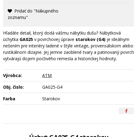
Pridať do "Nákupného
zoznamu"
Hľadáte detail, ktorý dodá vášmu nábytku dušu? Nábytková
úchytka
GA025
v povrchovej úprave
starokov (G4)
je ideálnym
riešením pre interiéry ladené v štýle vintage, provensálskom alebo
rustikálnom dizajne. Jej jemne zaoblené tvary a patinovaný povrch
vytvárajú dojem poctivého remesla a historickej hodnoty.
Výrobca:
ATM
Obj. čislo:
GA025-G4
Farba
Starokov