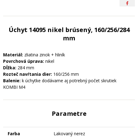
Úchyt 14095 nikel brúsený, 160/256/284
mm
Materiál:
zliatina zinok + hliník
Povrchová úprava:
nikel
Dĺžka:
284 mm
Rozteč navŕtania dier:
160/256 mm
Balenie:
k úchytke dodávame aj potrebný počet skrutiek
KOMBI M4
Parametre
Farba
Lakovaný nerez