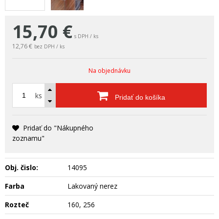
15,70
€
s DPH / ks
12,76 €
bez DPH / ks
Na objednávku
ks
Pridať do košíka
Pridať do "Nákupného
zoznamu"
Obj. čislo:
14095
Farba
Lakovaný nerez
Rozteč
160, 256