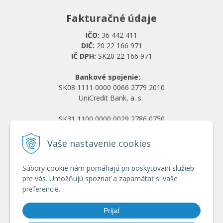
Fakturačné údaje
IČO:
36 442 411
DIČ:
20 22 166 971
IČ DPH:
SK20 22 166 971
Bankové spojenie:
SK08 1111 0000 0066 2779 2010
UniCredit Bank, a. s.
SK31 1100 0000 0029 2786 0750
Tatra banka, a. s.
Vaše nastavenie cookies
Všetko o nákupe
Súbory cookie nám pomáhajú pri poskytovaní služieb
Obchodné podmienky
pre vás. Umožňujú spoznať a zapamätať si vaše
Ochrana osobných údajov
preferencie.
Reklamačný poriadok
Doprava a platba
Prijať
Registrácia veľkoobchod