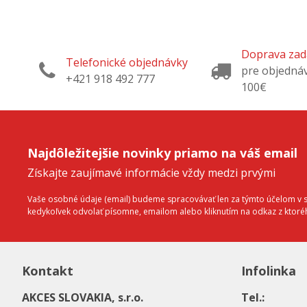
Doprava za
Telefonické objednávky
pre objedná
+421 918 492 777
100€
Najdôležitejšie novinky priamo na váš email
Získajte zaujímavé informácie vždy medzi prvými
Vaše osobné údaje (email) budeme spracovávať len za týmto účelom v sú
kedykoľvek odvolať písomne, emailom alebo kliknutím na odkaz z ktor
Kontakt
Infolinka
AKCES SLOVAKIA, s.r.o.
Tel.: