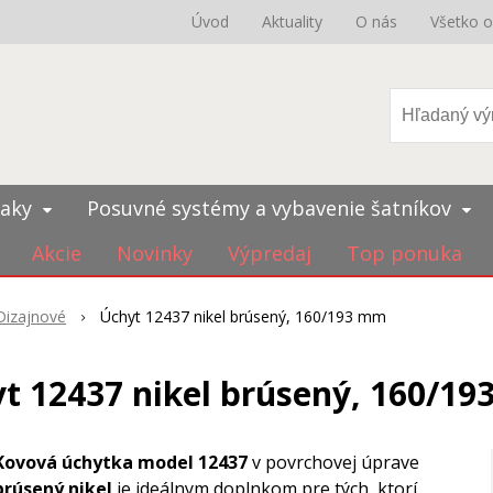
Úvod
Aktuality
O nás
Všetko 
iaky
Posuvné systémy a vybavenie šatníkov
Akcie
Novinky
Výpredaj
Top ponuka
Dizajnové
Úchyt 12437 nikel brúsený, 160/193 mm
t 12437 nikel brúsený, 160/1
Kovová úchytka model 12437
v povrchovej úprave
brúsený nikel
je ideálnym doplnkom pre tých, ktorí