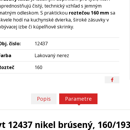
uprednostňujú čistý, technický vzhľad s jemným
matným odleskom. S praktickou
roztečou 160 mm
sa
skvele hodí na kuchynské dvierka, široké zásuvky v
obývacej izbe či kúpeľňové skrinky.
Obj. čislo:
12437
Farba
Lakovaný nerez
Rozteč
160
Popis
Parametre
t 12437 nikel brúsený, 160/1