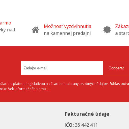
darmo
Možnosť vyzdvihnutia
Zákazn
vky nad
na kamennej predajni
a star
Odoberať
lade s platnou legislatívou a zásadami ochrany osobných údajov. Súhlas potvr
éhokoľvek informačného emailu.
Fakturačné údaje
IČO:
36 442 411