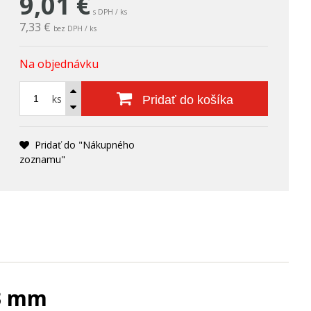
9,01
€
s DPH / ks
7,33 €
bez DPH / ks
Na objednávku
ks
Pridať do košíka
Pridať do "Nákupného
zoznamu"
93 mm