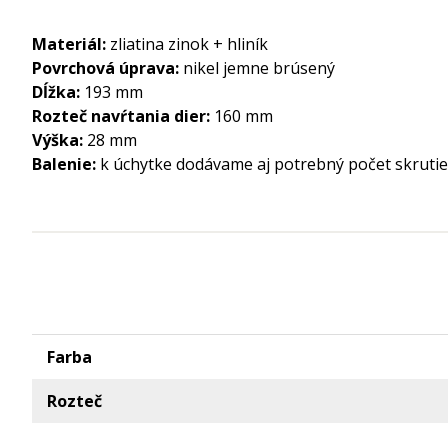
Materiál:
zliatina zinok + hliník
Povrchová úprava:
nikel jemne brúsený
Dĺžka:
193 mm
Rozteč navŕtania dier:
160 mm
Výška:
28 mm
Balenie:
k úchytke dodávame aj potrebný počet skrut
Farba
Rozteč