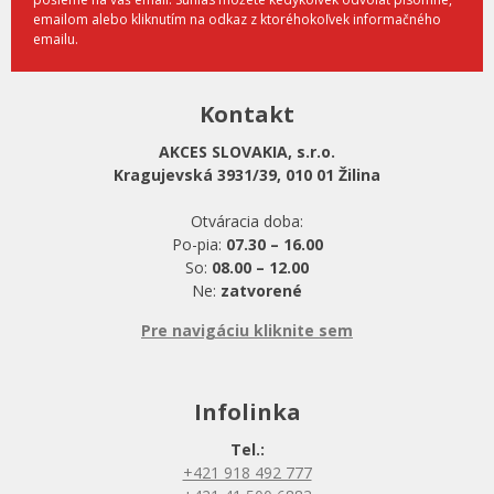
emailom alebo kliknutím na odkaz z ktoréhokoľvek informačného
emailu.
Kontakt
AKCES SLOVAKIA, s.r.o.
Kragujevská 3931/39, 010 01 Žilina
Otváracia doba:
Po-pia:
07.30 – 16.00
So:
08.00 – 12.00
Ne:
zatvorené
Pre navigáciu kliknite sem
Infolinka
Tel.:
+421 918 492 777