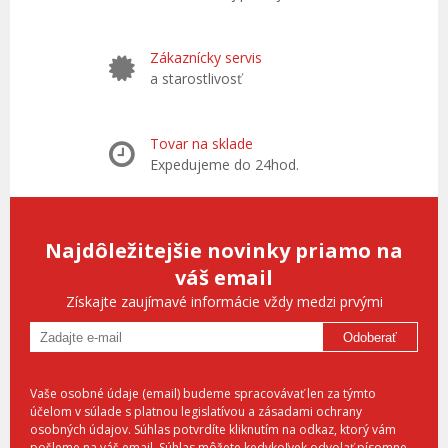
Zákaznícky servis
a starostlivosť
Tovar na sklade
Expedujeme do 24hod.
Najdôležitejšie novinky priamo na
váš email
Získajte zaujímavé informácie vždy medzi prvými
Odoberať
Vaše osobné údaje (email) budeme spracovávať len za týmto
účelom v súlade s platnou legislatívou a zásadami ochrany
osobných údajov. Súhlas potvrdíte kliknutím na odkaz, ktorý vám
pošleme na váš email. Súhlas môžete kedykoľvek odvolať písomne,