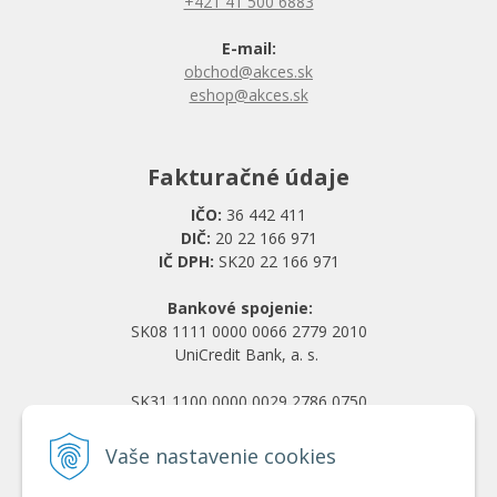
+421 41 500 6883
E-mail:
obchod@akces.sk
eshop@akces.sk
Fakturačné údaje
IČO:
36 442 411
DIČ:
20 22 166 971
IČ DPH:
SK20 22 166 971
Bankové spojenie:
SK08 1111 0000 0066 2779 2010
UniCredit Bank, a. s.
SK31 1100 0000 0029 2786 0750
Tatra banka, a. s.
Vaše nastavenie cookies
Všetko o nákupe