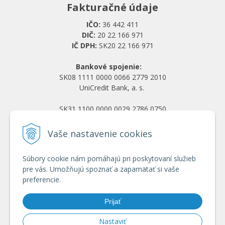
Fakturačné údaje
IČO:
36 442 411
DIČ:
20 22 166 971
IČ DPH:
SK20 22 166 971
Bankové spojenie:
SK08 1111 0000 0066 2779 2010
UniCredit Bank, a. s.
SK31 1100 0000 0029 2786 0750
Tatra banka, a. s.
Vaše nastavenie cookies
Všetko o nákupe
Súbory cookie nám pomáhajú pri poskytovaní služieb
Obchodné podmienky
pre vás. Umožňujú spoznať a zapamätať si vaše
Ochrana osobných údajov
preferencie.
Reklamačný poriadok
Doprava a platba
Prijať
Registrácia veľkoobchod
Nastaviť