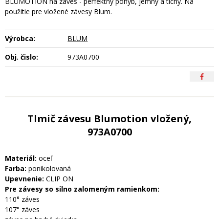
BLUMOTION na záves - perfektný pohyb, jemný a tichý. Na
použitie pre vložené závesy Blum.
Výrobca:
BLUM
Obj. čislo:
973A0700
Tlmič závesu Blumotion vložený,
973A0700
Materiál:
oceľ
Farba:
ponikolovaná
Upevnenie:
CLIP ON
Pre závesy so silno zalomeným ramienkom:
110° záves
107° záves