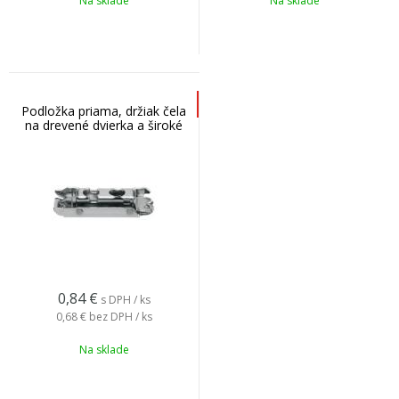
Na sklade
Na sklade
Podložka priama, držiak čela
na drevené dvierka a široké
AL rámy HK-S, HF, 175H3100
0,84
€
s DPH / ks
0,68 €
bez DPH / ks
Na sklade