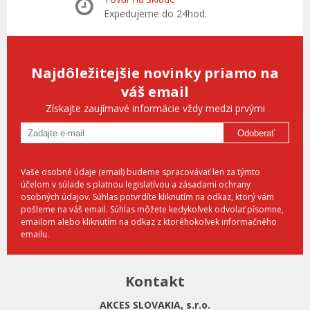
Expedujeme do 24hod.
Najdôležitejšie novinky priamo na
váš email
Získajte zaujímavé informácie vždy medzi prvými
Odoberať
Vaše osobné údaje (email) budeme spracovávať len za týmto
účelom v súlade s platnou legislatívou a zásadami ochrany
osobných údajov. Súhlas potvrdíte kliknutím na odkaz, ktorý vám
pošleme na váš email. Súhlas môžete kedykoľvek odvolať písomne,
emailom alebo kliknutím na odkaz z ktoréhokoľvek informačného
emailu.
Kontakt
AKCES SLOVAKIA, s.r.o.