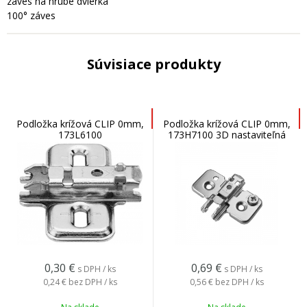
záves na hrubé dvierka
100° záves
Súvisiace produkty
Podložka krížová CLIP 0mm,
Podložka krížová CLIP 0mm,
173L6100
173H7100 3D nastaviteľná
0,30
€
0,69
€
s DPH / ks
s DPH / ks
0,24 €
bez DPH / ks
0,56 €
bez DPH / ks