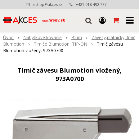
eshop@akces.sk
+421 918 492 777
Úvod
Nábytkové kovanie
Blum
Závesy,platničky,tlmič
Blumotion
Tlmiče Blumotion, TIP-ON
Tlmič závesu
Blumotion vložený, 973A0700
Tlmič závesu Blumotion vložený,
973A0700